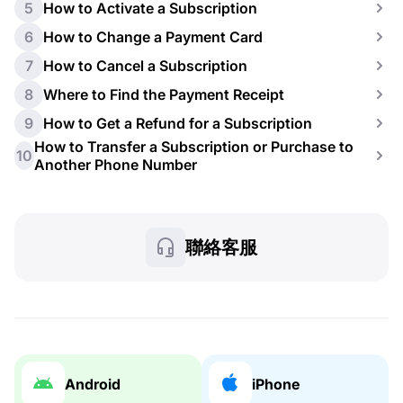
5
How to Activate a Subscription
6
How to Change a Payment Card
7
How to Cancel a Subscription
8
Where to Find the Payment Receipt
9
How to Get a Refund for a Subscription
How to Transfer a Subscription or Purchase to
10
Another Phone Number
聯絡客服
Android
iPhone