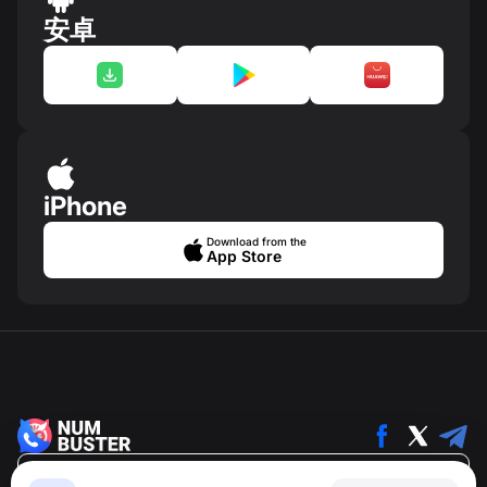
安卓
iPhone
Download from the
App Store
繁體中文