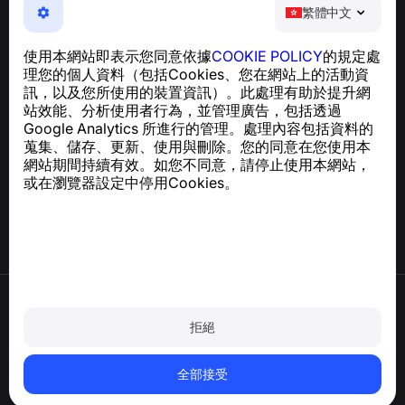
繁體中文
NumBuster © 2013—2026 ·
support@numbuster.com
一款簡單易用的應用程式，保護您免於電話詐騙、垃圾訊息
使用本網站即表示您同意依據
COOKIE POLICY
的規定處
及騷擾內容
理您的個人資料（包括Cookies、您在網站上的活動資
關於 GDPR 合規的諮詢：
support@numbuster.com
訊，以及您所使用的裝置資訊）。此處理有助於提升網
站效能、分析使用者行為，並管理廣告，包括透過
Google Analytics 所進行的管理。處理內容包括資料的
說明中心
蒐集、儲存、更新、使用與刪除。您的同意在您使用本
新聞與文章
網站期間持續有效。如您不同意，請停止使用本網站，
關於專案
或在瀏覽器設定中停用Cookies。
聯絡方式
使用條款
隱私政策
拒絕
Cookie 政策
購買政策
刪除帳戶和個人資料
全部接受