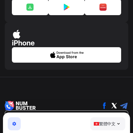
iPhone
Download from the
App Store
繁體中文
繁體中文
NumBuster © 2013—2026 ·
support@numbuster.com