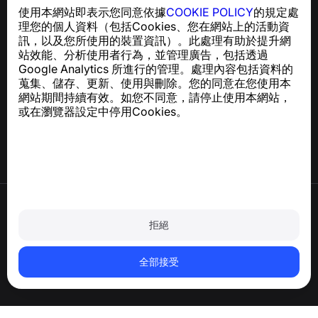
一款簡單易用的應用程式，保護您免於電話詐騙、垃圾訊息
使用本網站即表示您同意依據
COOKIE POLICY
的規定處
及騷擾內容
理您的個人資料（包括Cookies、您在網站上的活動資
關於 GDPR 合規的諮詢：
support@numbuster.com
訊，以及您所使用的裝置資訊）。此處理有助於提升網
站效能、分析使用者行為，並管理廣告，包括透過
Google Analytics 所進行的管理。處理內容包括資料的
說明中心
蒐集、儲存、更新、使用與刪除。您的同意在您使用本
新聞與文章
網站期間持續有效。如您不同意，請停止使用本網站，
關於專案
或在瀏覽器設定中停用Cookies。
聯絡方式
使用條款
隱私政策
拒絕
Cookie 政策
購買政策
刪除帳戶和個人資料
全部接受