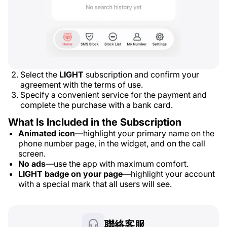
Select the
LIGHT
subscription and confirm your
agreement with the terms of use.
Specify a convenient service for the payment and
complete the purchase with a bank card.
What Is Included in the Subscription
Animated icon
—highlight your primary name on the
phone number page, in the widget, and on the call
screen.
No ads
—use the app with maximum comfort.
LIGHT badge on your page
—highlight your account
with a special mark that all users will see.
聯絡客服