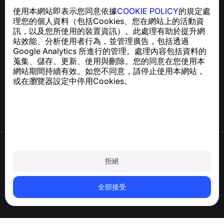
一款簡單易用的應用程式，保護您免於電話詐騙、垃圾訊息
使用本網站即表示您同意依據
COOKIE POLICY
的規定處
及騷擾內容
理您的個人資料（包括Cookies、您在網站上的活動資
關於 GDPR 合規的諮詢：
support@numbuster.com
訊，以及您所使用的裝置資訊）。此處理有助於提升網
站效能、分析使用者行為，並管理廣告，包括透過
Google Analytics 所進行的管理。處理內容包括資料的
說明中心
蒐集、儲存、更新、使用與刪除。您的同意在您使用本
新聞與文章
網站期間持續有效。如您不同意，請停止使用本網站，
關於專案
或在瀏覽器設定中停用Cookies。
聯絡方式
使用條款
隱私政策
拒絕
Cookie 政策
購買政策
刪除帳戶和個人資料
全部接受