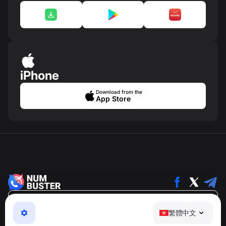
iPhone
Download from the
App Store
繁體中文
繁體中文
NumBuster © 2013—2026 ·
support@numbuster.com