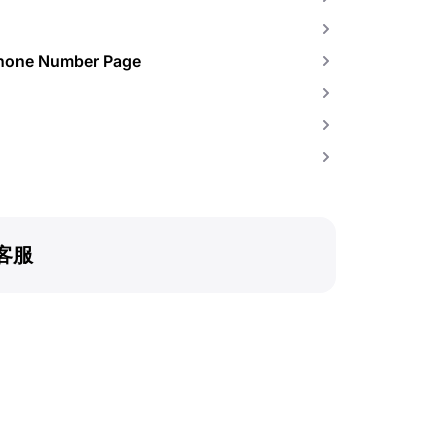
Phone Number Page
客服