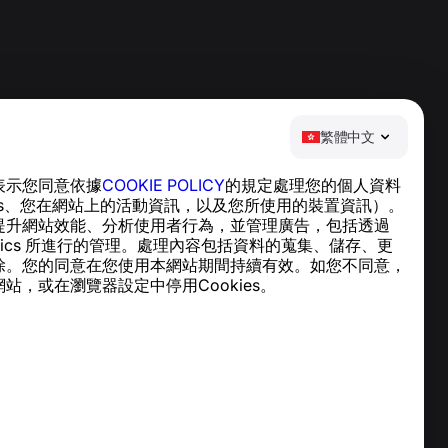
繁體中文
表示您同意依據
COOKIE POLICY
的規定處理您的個人資料
說明中心
ies、您在網站上的活動資訊，以及您所使用的裝置資訊）。
新聞與文章
提升網站效能、分析使用者行為，並管理廣告，包括透過
關於專案
nalytics 所進行的管理。處理內容包括資料的蒐集、儲存、更
聯絡方式
除。您的同意在您使用本網站期間持續有效。如您不同意，
站，或在瀏覽器設定中停用Cookies。