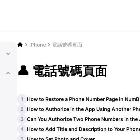
iPhone
電話號碼頁面
👤 電話號碼頁面
1
How to Restore a Phone Number Page in NumB
2
How to Authorize in the App Using Another P
3
Can You Authorize Two Phone Numbers in the
4
How to Add Title and Description to Your Pho
5
How to Set Photo and Cover