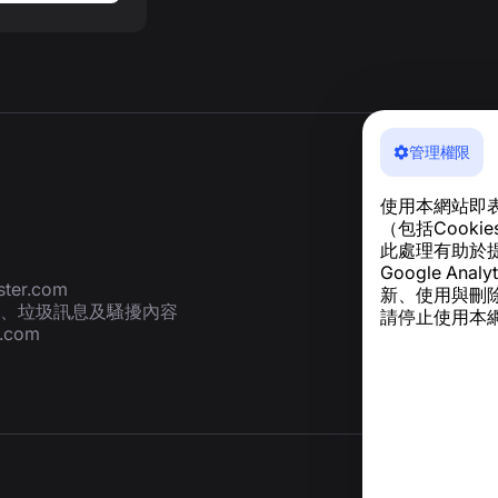
管理權限
使用本網站即
（包括Cook
此處理有助於
Google A
ter.com
新、使用與刪
、垃圾訊息及騷擾內容
請停止使用本網
r.com