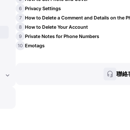
6
Privacy Settings
7
How to Delete a Comment and Details on the 
8
How to Delete Your Account
9
Private Notes for Phone Numbers
10
Emotags
聯絡