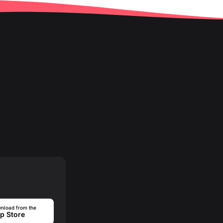
nload from the
p Store