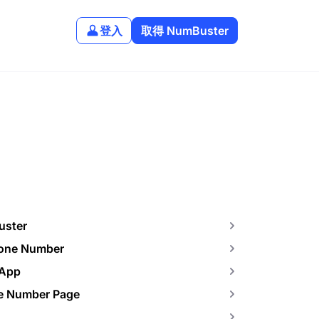
登入
取得 NumBuster
uster
hone Number
 App
ne Number Page