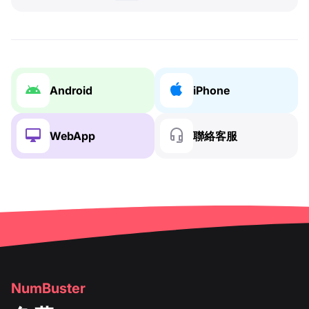
Android
iPhone
WebApp
聯絡客服
NumBuster