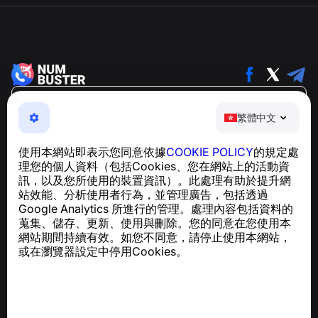
繁體中文
繁體中文
NumBuster © 2013—2026 ·
support@numbuster.com
一款簡單易用的應用程式，保護您免於電話詐騙、垃圾訊息
使用本網站即表示您同意依據
COOKIE POLICY
的規定處
及騷擾內容
理您的個人資料（包括Cookies、您在網站上的活動資
關於 GDPR 合規的諮詢：
support@numbuster.com
訊，以及您所使用的裝置資訊）。此處理有助於提升網
站效能、分析使用者行為，並管理廣告，包括透過
Google Analytics 所進行的管理。處理內容包括資料的
說明中心
蒐集、儲存、更新、使用與刪除。您的同意在您使用本
新聞與文章
網站期間持續有效。如您不同意，請停止使用本網站，
關於專案
或在瀏覽器設定中停用Cookies。
聯絡方式