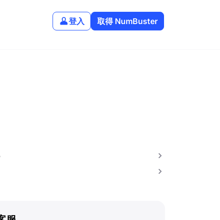
登入
取得 NumBuster
b
客服