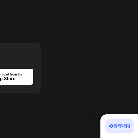
nload from the
p Store
管理權限