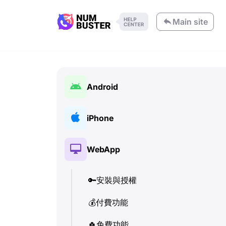
Main site
Android
🔑
安裝與授權
iPhone
💰
付費功能
🔑
安裝與授權
WebApp
🍀
免費功能
💰
付費功能
📞
🔑
通話與來電顯示 (Caller ID)
安裝與授權
🍀
免費功能
💬
💰
付費功能
SMS (文字訊息)
📞
通話與來電顯示 (Caller ID)
🔍
🍀
檢查電話號碼
免費功能