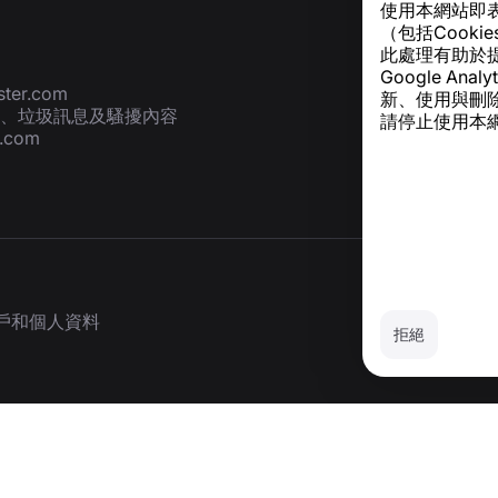
使用本網站即
（包括Cook
此處理有助於
Google A
ter.com
新、使用與刪
、垃圾訊息及騷擾內容
請停止使用本網
r.com
戶和個人資料
拒絕