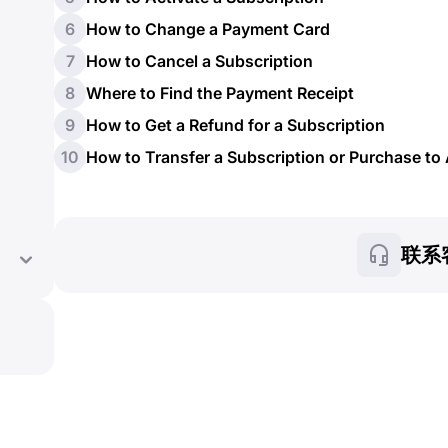
6
How to Change a Payment Card
7
How to Cancel a Subscription
8
Where to Find the Payment Receipt
9
How to Get a Refund for a Subscription
10
How to Transfer a Subscription or Purchase t
联系