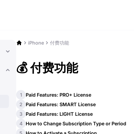
iPhone
付费功能
💰 付费功能
1
Paid Features: PRO+ License
2
Paid Features: SMART License
3
Paid Features: LIGHT License
4
How to Change Subscription Type or Period
5
How to Activate a Subscription