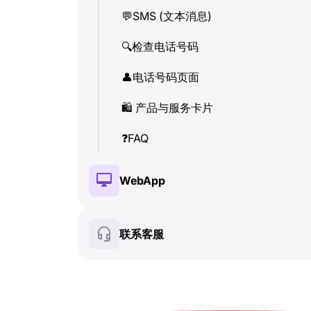
💬
SMS (文本消息)
👤
电话号码页面
🔍
检查电话号码
🛍
️ 产品与服务卡片
👤
电话号码页面
❓
FAQ
🛍
️ 产品与服务卡片
❓
FAQ
WebApp
🔑
安装与授权
联系客服
💰
付费功能
🍀
免费功能
🔍
检查电话号码