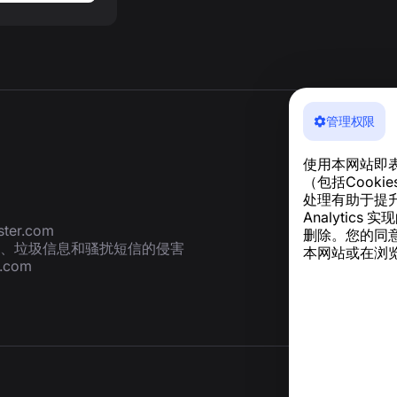
管理权限
使用本网站即
（包括Cook
处理有助于提升
Analyti
ter.com
删除。您的同
、垃圾信息和骚扰短信的侵害
本网站或在浏览
r.com