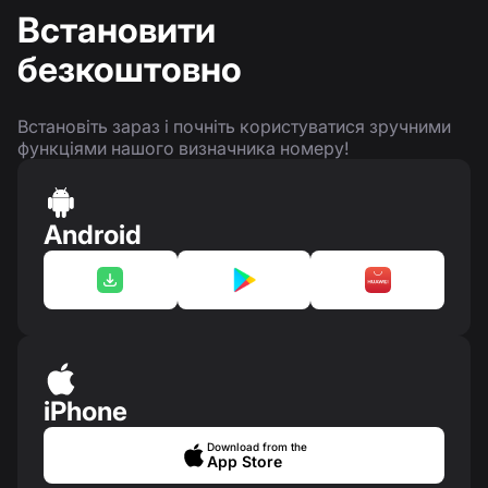
Встановити
безкоштовно
Встановіть зараз і почніть користуватися зручними
функціями нашого визначника номеру!
Android
iPhone
Download from the
App Store