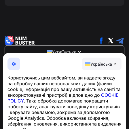
Українська
NumBuster © 2013—2026 ·
support@numbuster.com
Українська
Зручний додаток, що захищає вас від телефонного
шахрайства, спаму та небажаних повідомлень
Користуючись цим вебсайтом, ви надаєте згоду
З питань відповідності GDPR:
на обробку ваших персональних даних (файли
support@numbuster.com
cookie, інформація про вашу активність на сайті та
використовувані пристрої) відповідно до
COOKIE
POLICY
. Така обробка допомагає покращити
Центр допомоги
роботу сайту, аналізувати поведінку користувачів
Новини та статті
і керувати рекламою, зокрема за допомогою
Про проєкт
Google Analytics. Обробка включає збирання,
Контакти
зберігання, оновлення, використання та видалення