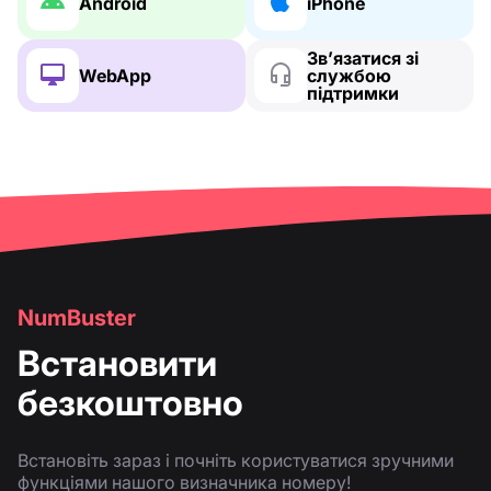
Android
iPhone
Зв’язатися зі
WebApp
службою
підтримки
NumBuster
Встановити
безкоштовно
Встановіть зараз і почніть користуватися зручними
функціями нашого визначника номеру!