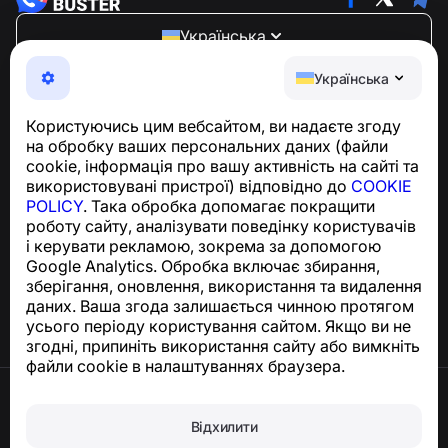
Українська
NumBuster © 2013—2026 ·
support@numbuster.com
Українська
Зручний додаток, що захищає вас від телефонного
шахрайства, спаму та небажаних повідомлень
Користуючись цим вебсайтом, ви надаєте згоду
З питань відповідності GDPR:
на обробку ваших персональних даних (файли
support@numbuster.com
cookie, інформація про вашу активність на сайті та
використовувані пристрої) відповідно до
COOKIE
POLICY
. Така обробка допомагає покращити
Центр допомоги
роботу сайту, аналізувати поведінку користувачів
Новини та статті
і керувати рекламою, зокрема за допомогою
Про проєкт
Google Analytics. Обробка включає збирання,
Контакти
зберігання, оновлення, використання та видалення
даних. Ваша згода залишається чинною протягом
усього періоду користування сайтом. Якщо ви не
згодні, припиніть використання сайту або вимкніть
файли cookie в налаштуваннях браузера.
Умови використання
Політика конфіденційності
Відхилити
Політика щодо файлів cookie