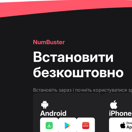
👤
Сторінка номера телефону
NumBuster
Встановити
безкоштовно
Встановіть зараз і почніть користуватися
Android
iPhone
Dow
Ap