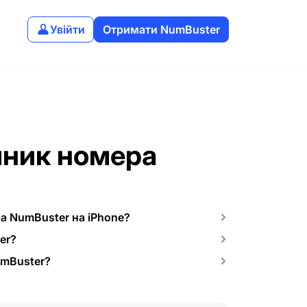
Увійти
Отримати NumBuster
ачник номера
а NumBuster на iPhone?
er?
umBuster?