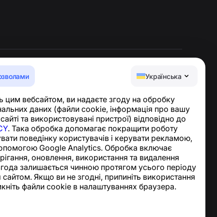
озволами
Українська
Центр допомоги
 цим вебсайтом, ви надаєте згоду на обробку
Новини та статті
альних даних (файли cookie, інформація про вашу
Про проєкт
 сайті та використовувані пристрої) відповідно до
Контакти
CY
. Така обробка допомагає покращити роботу
увати поведінку користувачів і керувати рекламою,
опомогою Google Analytics. Обробка включає
ерігання, оновлення, використання та видалення
згода залишається чинною протягом усього періоду
 сайтом. Якщо ви не згодні, припиніть використання
мкніть файли cookie в налаштуваннях браузера.