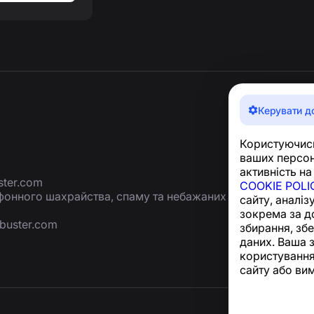
Керувати д
Користуючись
ваших персон
активність на
ter.com
COOKIE POLI
ефонного шахрайства, спаму та небажаних
сайту, аналіз
зокрема за д
buster.com
збирання, зб
даних. Ваша 
користування
сайту або ви