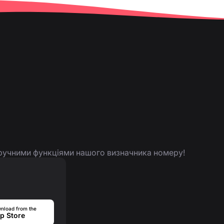
 зручними функціями нашого визначника номеру!
nload from the
p Store