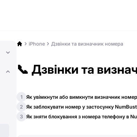
iPhone
Дзвінки та визначник номера
📞 Дзвінки та визн
1
Як увімкнути або вимкнути визначник номер
2
Як заблокувати номер у застосунку NumBust
3
Як зняти блокування з номера телефону в N