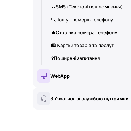
💬
SMS (Текстові повідомлення)
👤
Сторінка номера телефону
🔍
Пошук номерів телефону
🛍
️ Картки товарів та послуг
👤
Сторінка номера телефону
❓
Поширені запитання
🛍
️ Картки товарів та послуг
❓
Поширені запитання
WebApp
🔑
Встановлення та авторизація
Зв’язатися зі службою підтримки
💰
Платні функції
☘
️ Безкоштовні функції
🔍
Пошук номерів телефону