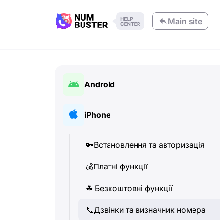
Main site
Android
🔑
Встановлення та авторизація
iPhone
💰
Платні функції
🔑
Встановлення та авторизація
☘
️ Безкоштовні функції
💰
Платні функції
📞
Дзвінки та визначник номера
☘
️ Безкоштовні функції
💬
SMS (Текстові повідомлення)
📞
Дзвінки та визначник номера
🔍
Пошук номерів телефону