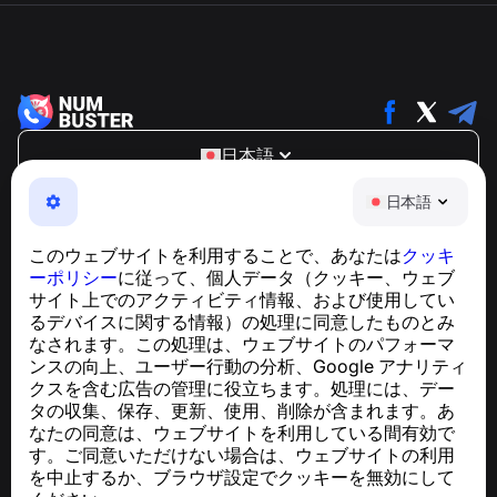
日本語
NumBuster © 2013—2026 ·
support@numbuster.com
日本語
電話詐欺、スパム、不審なメッセージからあなたを守る、
使いやすいアプリ
このウェブサイトを利用することで、あなたは
クッキ
GDPR準拠に関するお問い合わせ：
ーポリシー
に従って、個人データ（クッキー、ウェブ
support@numbuster.com
サイト上でのアクティビティ情報、および使用してい
るデバイスに関する情報）の処理に同意したものとみ
なされます。この処理は、ウェブサイトのパフォーマ
ヘルプセンター
ンスの向上、ユーザー行動の分析、Google アナリティ
ニュースと記事
クスを含む広告の管理に役立ちます。処理には、デー
プロジェクトについて
タの収集、保存、更新、使用、削除が含まれます。あ
連絡先
なたの同意は、ウェブサイトを利用している間有効で
す。ご同意いただけない場合は、ウェブサイトの利用
を中止するか、ブラウザ設定でクッキーを無効にして