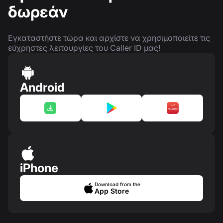
δωρεάν
Εγκαταστήστε τώρα και αρχίστε να χρησιμοποιείτε τις
εύχρηστες λειτουργίες του Caller ID μας!
Android
iPhone
Download from the
App Store