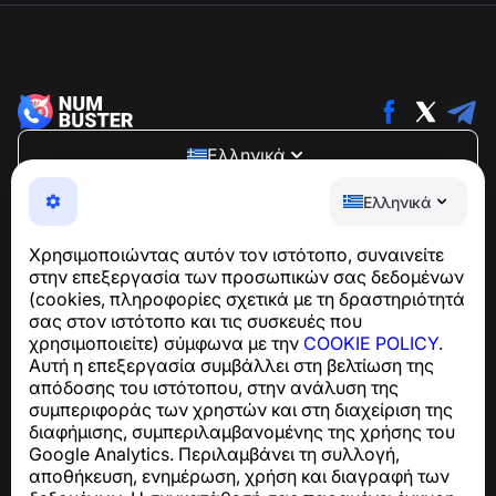
Ελληνικά
NumBuster © 2013—2026 ·
support@numbuster.com
Ελληνικά
Μια εύχρηστη εφαρμογή που σας προστατεύει από
τηλεφωνικές απάτες, ανεπιθύμητα μηνύματα και spam
Χρησιμοποιώντας αυτόν τον ιστότοπο, συναινείτε
Για ερωτήσεις σχετικά με τη συμμόρφωση με το GDPR:
στην επεξεργασία των προσωπικών σας δεδομένων
support@numbuster.com
(cookies, πληροφορίες σχετικά με τη δραστηριότητά
σας στον ιστότοπο και τις συσκευές που
χρησιμοποιείτε) σύμφωνα με την
COOKIE POLICY
.
Κέντρο βοήθειας
Αυτή η επεξεργασία συμβάλλει στη βελτίωση της
Ειδήσεις και Άρθρα
απόδοσης του ιστότοπου, στην ανάλυση της
Σχετικά με το έργο
συμπεριφοράς των χρηστών και στη διαχείριση της
Επαφές
διαφήμισης, συμπεριλαμβανομένης της χρήσης του
Google Analytics. Περιλαμβάνει τη συλλογή,
αποθήκευση, ενημέρωση, χρήση και διαγραφή των