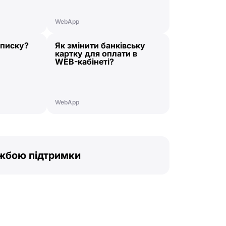
WebApp
дписку?
Як змінити банківську
картку для оплати в
WEB-кабінеті?
WebApp
ужбою підтримки