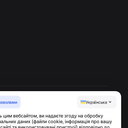
озволами
Українська
Центр допомоги
 цим вебсайтом, ви надаєте згоду на обробку
Новини та статті
альних даних (файли cookie, інформація про вашу
Про проєкт
 сайті та використовувані пристрої) відповідно до