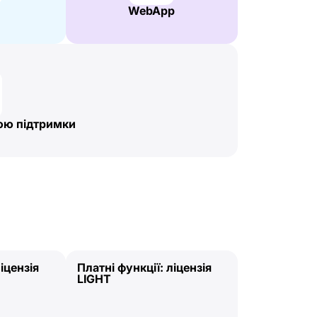
WebApp
бою підтримки
іцензія
Платні функції: ліцензія
LIGHT