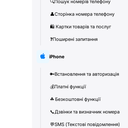
🔍
Пошук номерів телефону
👤
Сторінка номера телефону
🛍
️ Картки товарів та послуг
❓
Поширені запитання
iPhone
🔑
Встановлення та авторизація
💰
Платні функції
☘
️ Безкоштовні функції
📞
Дзвінки та визначник номера
💬
SMS (Текстові повідомлення)