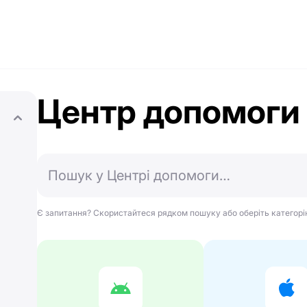
Центр допомоги
Є запитання? Скористайтеся рядком пошуку або оберіть категорі