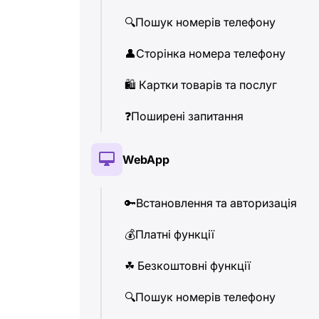
🔍
Пошук номерів телефону
👤
Сторінка номера телефону
🛍
️ Картки товарів та послуг
❓
Поширені запитання
WebApp
🔑
Встановлення та авторизація
💰
Платні функції
☘
️ Безкоштовні функції
🔍
Пошук номерів телефону