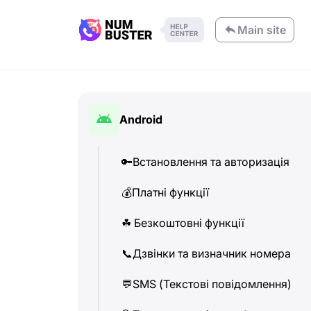
Main site
Android
🔑
Встановлення та авторизація
💰
Платні функції
☘
️ Безкоштовні функції
📞
Дзвінки та визначник номера
💬
SMS (Текстові повідомлення)