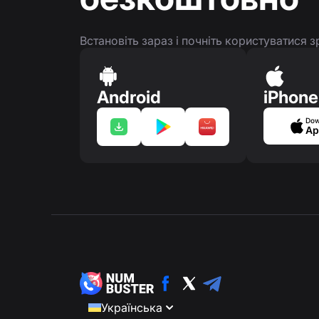
Встановіть зараз і почніть користуватися
Android
iPhone
Dow
Ap
Українська