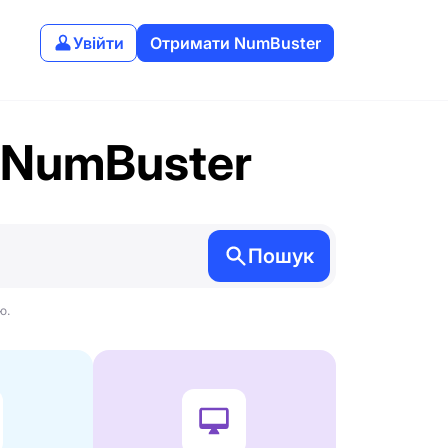
Увійти
Отримати NumBuster
 NumBuster
Пошук
ю.