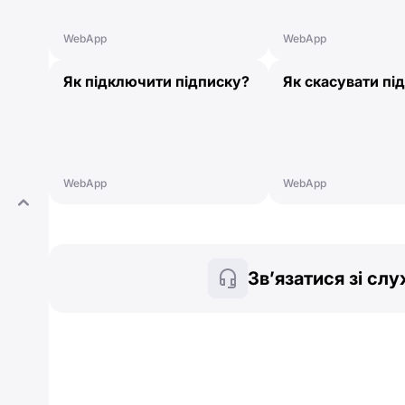
WebApp
WebApp
Як підключити підписку?
Як скасувати пі
WebApp
WebApp
Зв’язатися зі сл