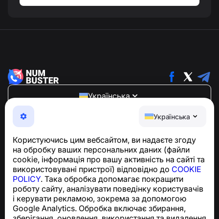
Українська
NumBuster © 2013—2026 ·
support@numbuster.com
Українська
Зручний додаток, що захищає вас від телефонного
шахрайства, спаму та небажаних повідомлень
Користуючись цим вебсайтом, ви надаєте згоду
З питань відповідності GDPR:
на обробку ваших персональних даних (файли
support@numbuster.com
cookie, інформація про вашу активність на сайті та
використовувані пристрої) відповідно до
COOKIE
POLICY
. Така обробка допомагає покращити
Центр допомоги
роботу сайту, аналізувати поведінку користувачів
Новини та статті
і керувати рекламою, зокрема за допомогою
Про проєкт
Google Analytics. Обробка включає збирання,
Контакти
зберігання, оновлення, використання та видалення