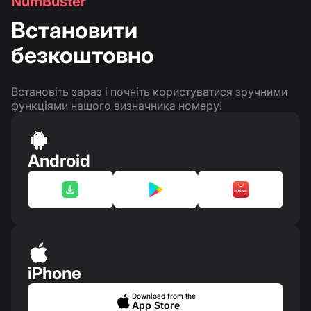
NumBuster
Встановити
безкоштовно
Встановіть зараз і почніть користуватися зручними
функціями нашого визначника номеру!
Android
iPhone
Download from the
App Store