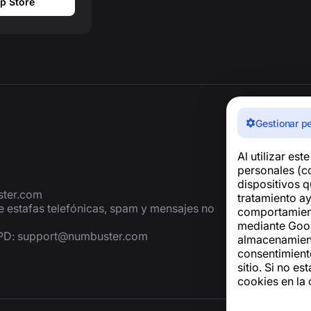
p Store
Gestionar p
Al utilizar est
personales (co
dispositivos q
ter.com
tratamiento ay
de estafas telefónicas, spam y mensajes no
comportamiento
mediante Googl
GPD:
support@numbuster.com
almacenamiento
consentimiento
sitio. Si no es
cookies en la