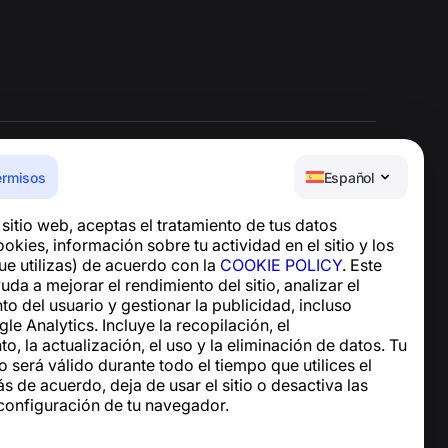
ermisos
Español
Centro de ayuda
e sitio web, aceptas el tratamiento de tus datos
Noticias y artículos
okies, información sobre tu actividad en el sitio y los
Sobre el proyecto
ue utilizas) de acuerdo con la
COOKIE POLICY
. Este
Contactos
uda a mejorar el rendimiento del sitio, analizar el
 del usuario y gestionar la publicidad, incluso
e Analytics. Incluye la recopilación, el
, la actualización, el uso y la eliminación de datos. Tu
 será válido durante todo el tiempo que utilices el
tás de acuerdo, deja de usar el sitio o desactiva las
 configuración de tu navegador.