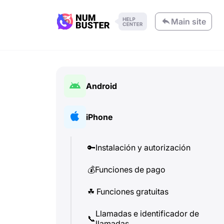
Main site
Android
🔑
Instalación y autorización
iPhone
💰
Funciones de pago
🔑
Instalación y autorización
☘
️ Funciones gratuitas
💰
Funciones de pago
Llamadas e identificador de
📞
llamadas
☘
️ Funciones gratuitas
💬
SMS (Mensajes de texto)
Llamadas e identificador de
📞
llamadas