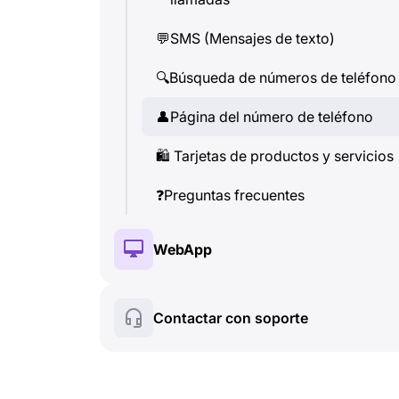
🔍
Búsqueda de números de teléfono
💬
SMS (Mensajes de texto)
👤
Página del número de teléfono
🔍
Búsqueda de números de teléfono
🛍
️ Tarjetas de productos y servicios
👤
Página del número de teléfono
❓
Preguntas frecuentes
🛍
️ Tarjetas de productos y servicios
❓
Preguntas frecuentes
WebApp
🔑
Instalación y autorización
Contactar con soporte
💰
Funciones de pago
☘
️ Funciones gratuitas