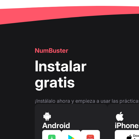
🔍
Búsqueda de números de teléfono
👤
Página del número de teléfono
NumBuster
Instalar
gratis
¡Instálalo ahora y empieza a usar las práctic
Android
iPhone
Dow