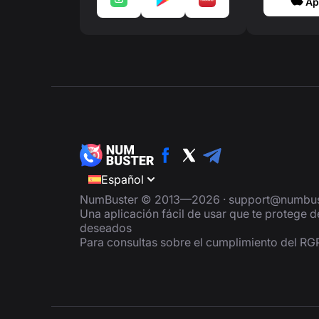
Ap
Español
NumBuster © 2013—2026 ·
support@numbus
Una aplicación fácil de usar que te protege 
deseados
Para consultas sobre el cumplimiento del R