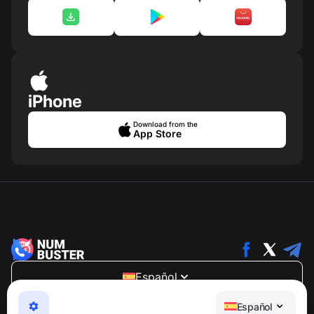
iPhone
Download from the
App Store
Español
NumBuster © 2013—2026 ·
support@numbuster.com
Español