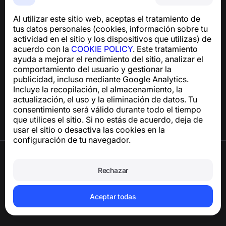
Una aplicación fácil de usar que te protege de estafas
telefónicas, spam y mensajes no deseados
Al utilizar este sitio web, aceptas el tratamiento de
Para consultas sobre el cumplimiento del RGPD:
tus datos personales (cookies, información sobre tu
support@numbuster.com
actividad en el sitio y los dispositivos que utilizas) de
acuerdo con la
COOKIE POLICY
. Este tratamiento
ayuda a mejorar el rendimiento del sitio, analizar el
Centro de ayuda
comportamiento del usuario y gestionar la
Noticias y artículos
publicidad, incluso mediante Google Analytics.
Sobre el proyecto
Incluye la recopilación, el almacenamiento, la
Contactos
actualización, el uso y la eliminación de datos. Tu
consentimiento será válido durante todo el tiempo
que utilices el sitio. Si no estás de acuerdo, deja de
usar el sitio o desactiva las cookies en la
configuración de tu navegador.
Términos de uso
Política de privacidad
Rechazar
Política de cookies
Política de compras
Eliminar la cuenta y los datos personales
Aceptar todas