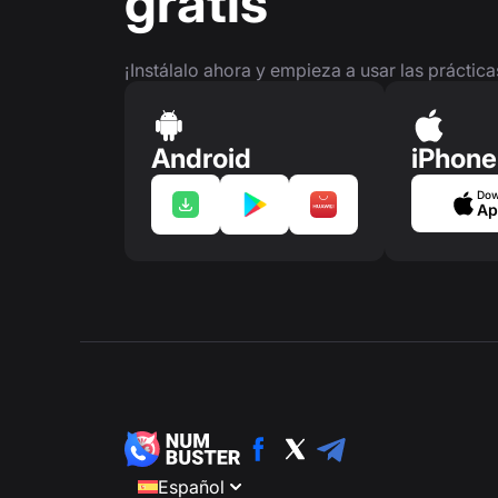
gratis
¡Instálalo ahora y empieza a usar las práctic
Android
iPhone
Dow
Ap
Español