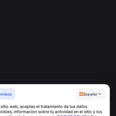
ermisos
Español
Centro de ayuda
e sitio web, aceptas el tratamiento de tus datos
Noticias y artículos
okies, información sobre tu actividad en el sitio y los
Sobre el proyecto