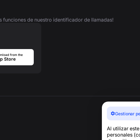
as funciones de nuestro identificador de llamadas!
nload from the
p Store
Gestionar p
Al utilizar est
personales (co