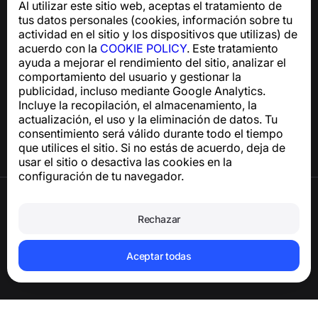
Al utilizar este sitio web, aceptas el tratamiento de
Para consultas sobre el cumplimiento del RGPD:
tus datos personales (cookies, información sobre tu
support@numbuster.com
actividad en el sitio y los dispositivos que utilizas) de
acuerdo con la
COOKIE POLICY
. Este tratamiento
ayuda a mejorar el rendimiento del sitio, analizar el
Centro de ayuda
comportamiento del usuario y gestionar la
Noticias y artículos
publicidad, incluso mediante Google Analytics.
Sobre el proyecto
Incluye la recopilación, el almacenamiento, la
Contactos
actualización, el uso y la eliminación de datos. Tu
consentimiento será válido durante todo el tiempo
que utilices el sitio. Si no estás de acuerdo, deja de
usar el sitio o desactiva las cookies en la
configuración de tu navegador.
Términos de uso
Política de privacidad
Rechazar
Política de cookies
Política de compras
Eliminar la cuenta y los datos personales
Aceptar todas