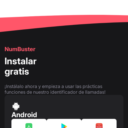
NumBuster
Instalar
gratis
¡Instálalo ahora y empieza a usar las prácticas
funciones de nuestro identificador de llamadas!
Android