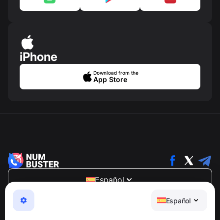
iPhone
Download from the
App Store
Español
NumBuster © 2013—2026 ·
support@numbuster.com
Español
Una aplicación fácil de usar que te protege de estafas
telefónicas, spam y mensajes no deseados