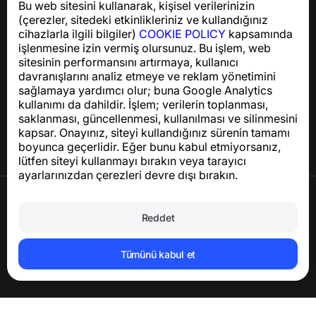
Bu web sitesini kullanarak, kişisel verilerinizin
GDPR uyumluluğu ile ilgili sorular için:
(çerezler, sitedeki etkinlikleriniz ve kullandığınız
support@numbuster.com
cihazlarla ilgili bilgiler)
COOKIE POLICY
kapsamında
işlenmesine izin vermiş olursunuz. Bu işlem, web
sitesinin performansını artırmaya, kullanıcı
Yardım Merkezi
davranışlarını analiz etmeye ve reklam yönetimini
Haberler ve Makaleler
sağlamaya yardımcı olur; buna Google Analytics
Proje hakkında
kullanımı da dahildir. İşlem; verilerin toplanması,
İletişim
saklanması, güncellenmesi, kullanılması ve silinmesini
kapsar. Onayınız, siteyi kullandığınız sürenin tamamı
boyunca geçerlidir. Eğer bunu kabul etmiyorsanız,
lütfen siteyi kullanmayı bırakın veya tarayıcı
ayarlarınızdan çerezleri devre dışı bırakın.
Kullanım Şartları
Gizlilik Politikası
Reddet
Çerez Politikası
Satın Alma Politikası
Hesabı ve kişisel verileri silin
Tümünü kabul et