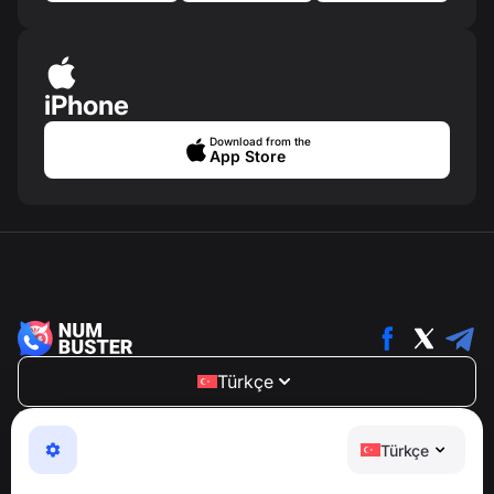
iPhone
Download from the
App Store
Türkçe
NumBuster © 2013—2026 ·
support@numbuster.com
Telefon dolandırıcılığına, spam’e ve istenmeyen
Türkçe
mesajlara karşı koruma sağlayan kullanımı kolay bir
uygulama