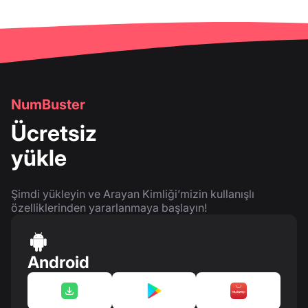
NumBuster
Ücretsiz
yükle
Şimdi yükleyin ve Arayan Kimliği’mizin kullanışlı
özelliklerinden yararlanmaya başlayın!
Android