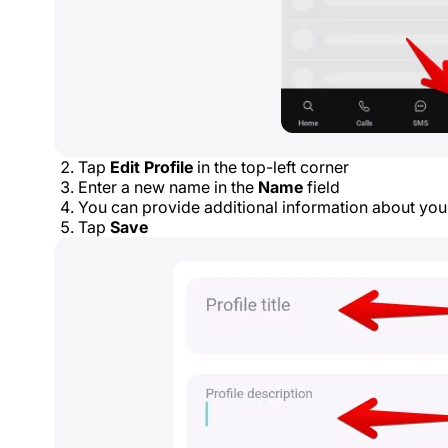
Tap
Edit Profile
in the top-left corner
Enter a new name in the
Name
field
You can provide additional information about your
Tap
Save