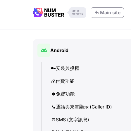
Main site
Android
🔑
安裝與授權
💰
付費功能
🍀
免費功能
📞
通話與來電顯示 (Caller ID)
💬
SMS (文字訊息)