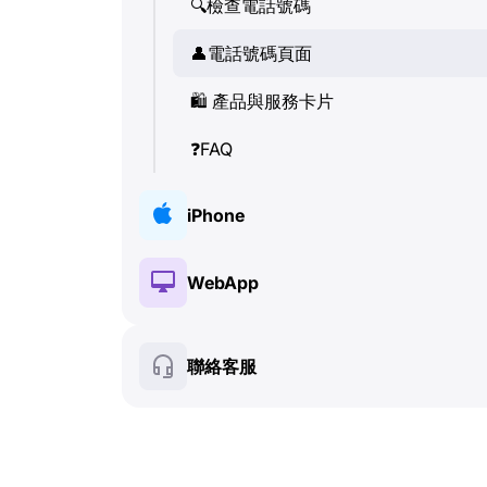
🔍
檢查電話號碼
👤
電話號碼頁面
🛍
️ 產品與服務卡片
❓
FAQ
iPhone
🔑
安裝與授權
WebApp
💰
付費功能
🔑
安裝與授權
聯絡客服
🍀
免費功能
💰
付費功能
📞
通話與來電顯示 (Caller ID)
🍀
免費功能
💬
SMS (文字訊息)
🔍
檢查電話號碼