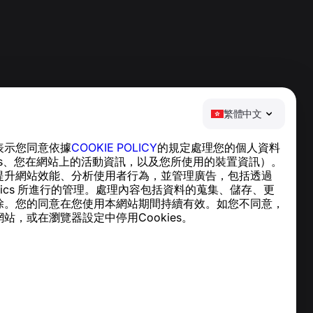
繁體中文
表示您同意依據
COOKIE POLICY
的規定處理您的個人資料
說明中心
ies、您在網站上的活動資訊，以及您所使用的裝置資訊）。
新聞與文章
提升網站效能、分析使用者行為，並管理廣告，包括透過
關於專案
nalytics 所進行的管理。處理內容包括資料的蒐集、儲存、更
聯絡方式
除。您的同意在您使用本網站期間持續有效。如您不同意，
站，或在瀏覽器設定中停用Cookies。