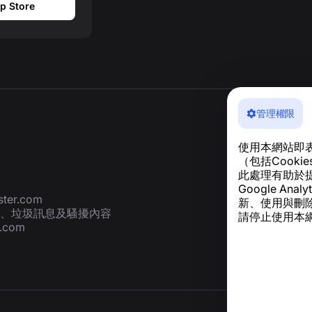
p Store
管理權限
使用本網站即
（包括Cook
此處理有助於
Google A
ter.com
新、使用與刪
、垃圾訊息及騷擾內容
請停止使用本網
r.com