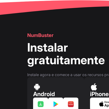
NumBuster
Instalar
gratuitamente
Instale agora e comece a usar os recursos p
Android
iPhone
Dow
Ap