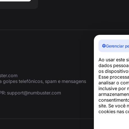
Gerenciar p
Ao usar este 
dados pessoai
os dispositiv
ter.com
Esse processa
ra golpes telefônicos, spam e mensagens
analisar o co
inclusive por 
PR:
support@numbuster.com
armazenamento
consentimento
site. Se você 
cookies nas c