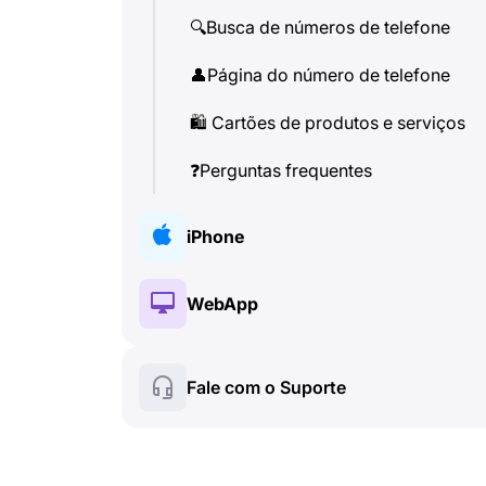
🔍
Busca de números de telefone
👤
Página do número de telefone
🛍
️ Cartões de produtos e serviços
❓
Perguntas frequentes
iPhone
🔑
Instalação e autorização
WebApp
💰
Recursos pagos
🔑
Instalação e autorização
Fale com o Suporte
☘
️ Recursos gratuitos
💰
Recursos pagos
Chamadas e identificador de
📞
☘
️ Recursos gratuitos
chamadas