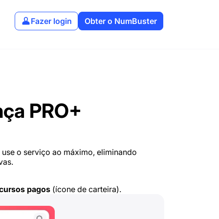
Fazer login
Obter o NumBuster
ença PRO+
 use o serviço ao máximo, eliminando
vas.
cursos pagos
(ícone de carteira).