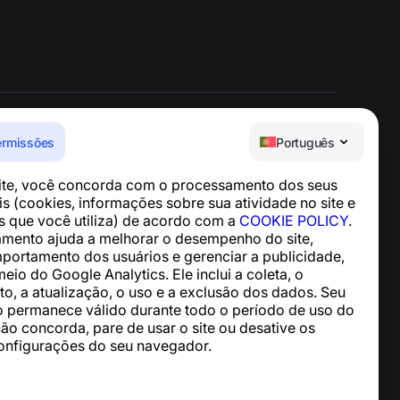
ermissões
Português
Central de Ajuda
site, você concorda com o processamento dos seus
Notícias e Artigos
s (cookies, informações sobre sua atividade no site e
Sobre o projeto
os que você utiliza) de acordo com a
COOKIE POLICY
.
Contatos
mento ajuda a melhorar o desempenho do site,
mportamento dos usuários e gerenciar a publicidade,
meio do Google Analytics. Ele inclui a coleta, o
, a atualização, o uso e a exclusão dos dados. Seu
 permanece válido durante todo o período de uso do
não concorda, pare de usar o site ou desative os
onfigurações do seu navegador.