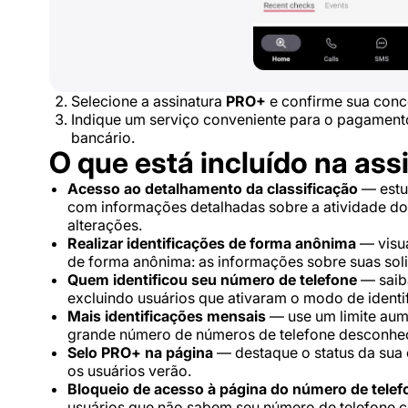
Selecione a assinatura
PRO+
e confirme sua conc
Indique um serviço conveniente para o pagamen
bancário.
O que está incluído na ass
Acesso ao detalhamento da classificação
— estu
com informações detalhadas sobre a atividade do 
alterações.
Realizar identificações de forma anônima
— visua
de forma anônima: as informações sobre suas soli
Quem identificou seu número de telefone
— saiba
excluindo usuários que ativaram o modo de ident
Mais identificações mensais
— use um limite aum
grande número de números de telefone desconhe
Selo PRO+ na página
— destaque o status da sua 
os usuários verão.
Bloqueio de acesso à página do número de telef
usuários que não sabem seu número de telefone c