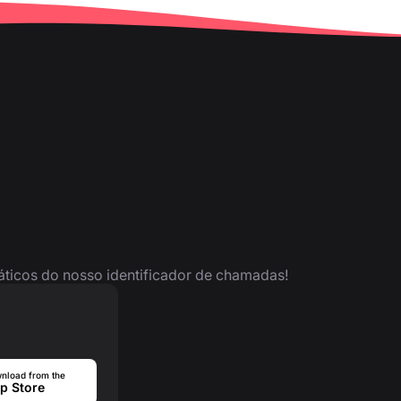
ráticos do nosso identificador de chamadas!
nload from the
p Store