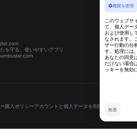
権限を管理
このウェブサ
て、個人デー
および使用し
なされます。
ter.com
ザー行動の分析
たを守る、使いやすいアプリ
す。処理には
numbuster.com
あなたの同意
だけない場合
ッキーを無効
ー
購入ポリシー
アカウントと個人データを削除
拒否