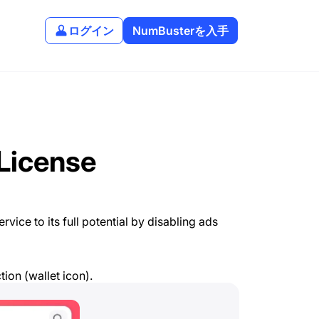
ログイン
NumBusterを入手
License
vice to its full potential by disabling ads
tion (wallet icon).