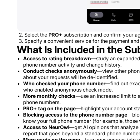
Select the
PRO+
subscription and confirm your ag
Specify a convenient service for the payment and
What Is Included in the Su
Access to rating breakdown
—study an expanded t
phone number activity and change history.
Conduct checks anonymously
—view other phon
about your requests will be de-identified.
Who checked your phone number
—find out exac
who enabled anonymous check mode.
More monthly checks
—use an increased limit to
phone numbers.
PRO+ tag on the page
—highlight your account statu
Blocking access to the phone number page
—bloc
know your full phone number (for example, those w
Access to NeurOwl
—get AI opinions that analyz
report that goes beyond a standard phone number
More cards on the page
—turn your account into a