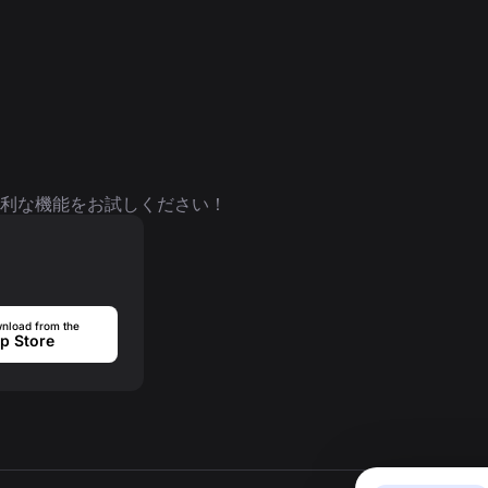
利な機能をお試しください！
nload from the
p Store