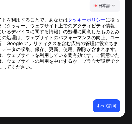
日本語
イトを利用することで、あなたは
クッキーポリシー
に従っ
ヘルプセンター
タ（クッキー、ウェブサイト上でのアクティビティ情報、
ニュースと記事
ているデバイスに関する情報）の処理に同意したものとみ
プロジェクトについて
この処理は、ウェブサイトのパフォーマンスの向上、ユー
連絡先
、Google アナリティクスを含む広告の管理に役立ちま
、データの収集、保存、更新、使用、削除が含まれます。
は、ウェブサイトを利用している間有効です。ご同意いた
は、ウェブサイトの利用を中止するか、ブラウザ設定でク
にしてください。
すべて許可