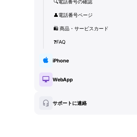
🔍
電話番号の確認
👤
電話番号ページ
🛍
️ 商品・サービスカード
❓
FAQ
iPhone
🔑
インストールと認証
WebApp
💰
有料機能
🔑
インストールと認証
サポートに連絡
🍀
無料機能
💰
有料機能
📞
通話と着信表示 (Caller ID)
🍀
無料機能
💬
SMS (テキストメッセージ)
🔍
電話番号の確認