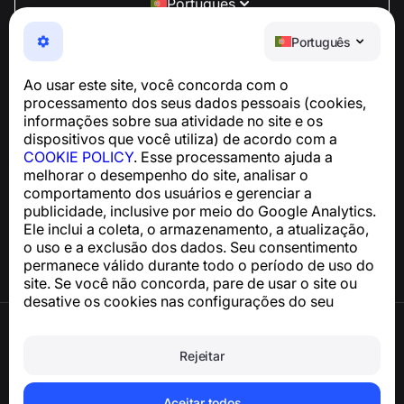
Português
NumBuster © 2013—2026 ·
support@numbuster.com
Português
Um app fácil de usar que protege você contra golpes
telefônicos, spam e mensagens indesejadas
Ao usar este site, você concorda com o
Para dúvidas sobre conformidade com a GDPR:
processamento dos seus dados pessoais (cookies,
support@numbuster.com
informações sobre sua atividade no site e os
dispositivos que você utiliza) de acordo com a
COOKIE POLICY
. Esse processamento ajuda a
Central de Ajuda
melhorar o desempenho do site, analisar o
Notícias e Artigos
comportamento dos usuários e gerenciar a
Sobre o projeto
publicidade, inclusive por meio do Google Analytics.
Contatos
Ele inclui a coleta, o armazenamento, a atualização,
o uso e a exclusão dos dados. Seu consentimento
permanece válido durante todo o período de uso do
site. Se você não concorda, pare de usar o site ou
desative os cookies nas configurações do seu
navegador.
Termos de Uso
Política de Privacidade
Rejeitar
Política de Cookies
Política de Compra
Excluir a conta e os dados pessoais
Aceitar todos