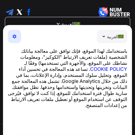
العربية
NumBuster © 2013—2026 ·
support@numbuster.com
العربية
تطبيق سهل الاستخدام يحميك من الاحتيال الهاتفي، الرسائل
العشوائية، والرسائل غير المرغوب فيها
باستخدامك لهذا الموقع، فإنك توافق على معالجة بياناتك
للاستفسارات المتعلقة بالامتثال للائحة العامة لحماية البيانات
الشخصية (ملفات تعريف الارتباط "الكوكيز"، ومعلومات
support@numbuster.com
(GDPR):
نشاطك على الموقع، والأجهزة التي تستخدمها) وفقًا لـ
COOKIE POLICY
. تساعد هذه المعالجة في تحسين أداء
الموقع، وتحليل سلوك المستخدم، وإدارة الإعلانات، بما في
مركز المساعدة
ذلك من خلال Google Analytics. تشمل هذه المعالجة جمع
الأخبار والمقالات
البيانات وتخزينها وتحديثها واستخدامها وحذفها. تظل موافقتك
حول المشروع
سارية طوال فترة استخدامك للموقع. إذا كنت لا توافق، فيُرجى
جهات الاتصال
التوقف عن استخدام الموقع أو تعطيل ملفات تعريف الارتباط
من إعدادات المتصفح.
شروط الاستخدام