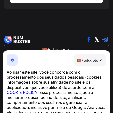
Português
NumBuster © 2013—2026 ·
support@numbuster.com
Português
Um app fácil de usar que protege você contra golpes
telefônicos, spam e mensagens indesejadas
Ao usar este site, você concorda com o
Para dúvidas sobre conformidade com a GDPR:
processamento dos seus dados pessoais (cookies,
support@numbuster.com
informações sobre sua atividade no site e os
dispositivos que você utiliza) de acordo com a
COOKIE POLICY
. Esse processamento ajuda a
Central de Ajuda
melhorar o desempenho do site, analisar o
Notícias e Artigos
comportamento dos usuários e gerenciar a
Sobre o projeto
publicidade, inclusive por meio do Google Analytics.
Contatos
Ele inclui a coleta, o armazenamento, a atualização,