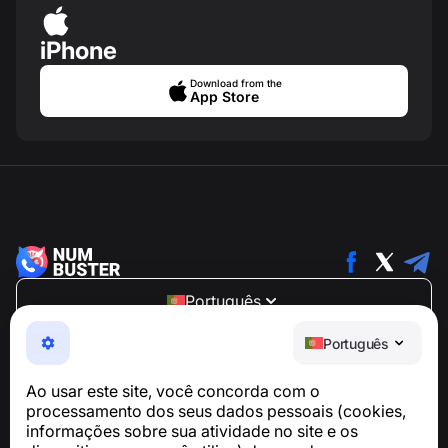
iPhone
Download from the
App Store
Português
NumBuster © 2013—2026 ·
support@numbuster.com
Português
Um app fácil de usar que protege você contra golpes
telefônicos, spam e mensagens indesejadas
Ao usar este site, você concorda com o
Para dúvidas sobre conformidade com a GDPR:
processamento dos seus dados pessoais (cookies,
support@numbuster.com
informações sobre sua atividade no site e os