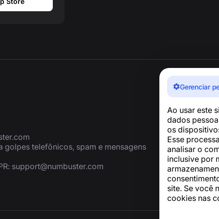
p Store
Gerenciar p
Ao usar este 
dados pessoai
os dispositiv
ter.com
Esse processa
ra golpes telefônicos, spam e mensagens
analisar o co
inclusive por 
PR:
support@numbuster.com
armazenamento
consentimento
site. Se você 
cookies nas c