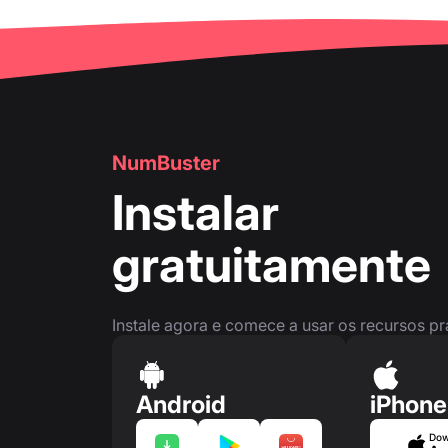
🔍
Busca de números de telefone
👤
Página do número de telefone
NumBuster
Instalar
gratuitamente
Instale agora e comece a usar os recursos p
Android
iPhone
Dow