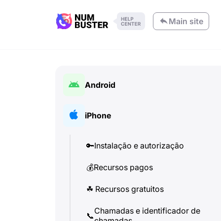
Main site
Android
🔑
Instalação e autorização
iPhone
💰
Recursos pagos
🔑
Instalação e autorização
☘
️ Recursos gratuitos
💰
Recursos pagos
Chamadas e identificador de
📞
chamadas
☘
️ Recursos gratuitos
💬
SMS (Mensagens de texto)
Chamadas e identificador de
📞
chamadas