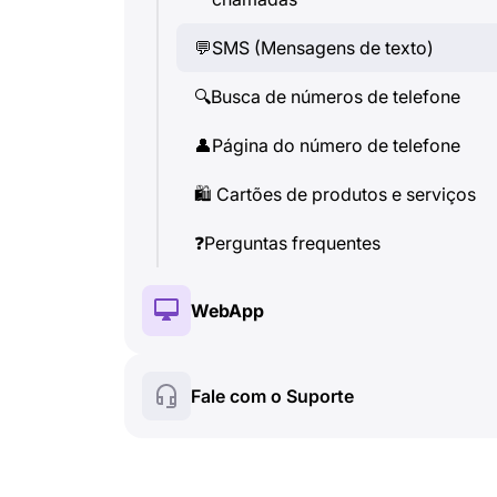
🔍
Busca de números de telefone
💬
SMS (Mensagens de texto)
👤
Página do número de telefone
🔍
Busca de números de telefone
🛍
️ Cartões de produtos e serviços
👤
Página do número de telefone
❓
Perguntas frequentes
🛍
️ Cartões de produtos e serviços
❓
Perguntas frequentes
WebApp
🔑
Instalação e autorização
Fale com o Suporte
💰
Recursos pagos
☘
️ Recursos gratuitos