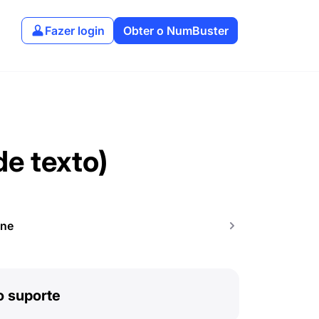
Fazer login
Obter o NumBuster
e texto)
one
o suporte