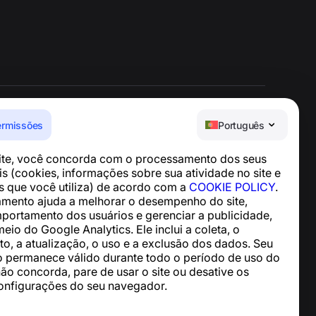
ermissões
Português
Central de Ajuda
site, você concorda com o processamento dos seus
Notícias e Artigos
s (cookies, informações sobre sua atividade no site e
Sobre o projeto
os que você utiliza) de acordo com a
COOKIE POLICY
.
Contatos
mento ajuda a melhorar o desempenho do site,
mportamento dos usuários e gerenciar a publicidade,
meio do Google Analytics. Ele inclui a coleta, o
, a atualização, o uso e a exclusão dos dados. Seu
 permanece válido durante todo o período de uso do
não concorda, pare de usar o site ou desative os
onfigurações do seu navegador.