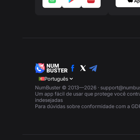
Ap
Português
NumBuster © 2013—2026 ·
support@numbus
Um app fácil de usar que protege você cont
indesejadas
Para dúvidas sobre conformidade com a GD