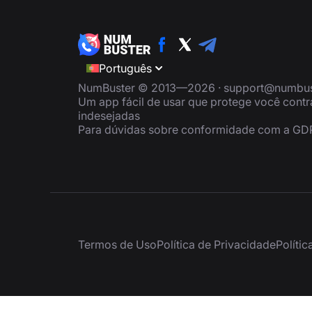
Português
NumBuster © 2013—2026 ·
support@numbus
Um app fácil de usar que protege você cont
indesejadas
Para dúvidas sobre conformidade com a GD
Termos de Uso
Política de Privacidade
Políti