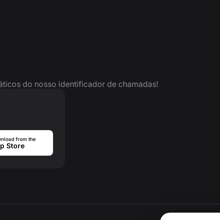
ráticos do nosso identificador de chamadas!
nload from the
p Store