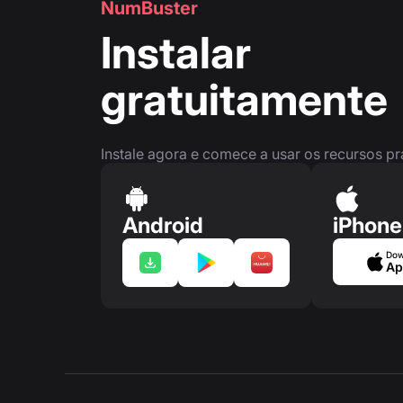
NumBuster
Instalar
gratuitamente
Instale agora e comece a usar os recursos p
Android
iPhone
Dow
Ap