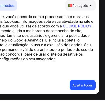
ermissões
Português
Central de Ajuda
site, você concorda com o processamento dos seus
Notícias e Artigos
s (cookies, informações sobre sua atividade no site e
Sobre o projeto
os que você utiliza) de acordo com a
COOKIE POLICY
.
Contatos
mento ajuda a melhorar o desempenho do site,
mportamento dos usuários e gerenciar a publicidade,
meio do Google Analytics. Ele inclui a coleta, o
, a atualização, o uso e a exclusão dos dados. Seu
 permanece válido durante todo o período de uso do
não concorda, pare de usar o site ou desative os
onfigurações do seu navegador.
essoais
Aceitar todos