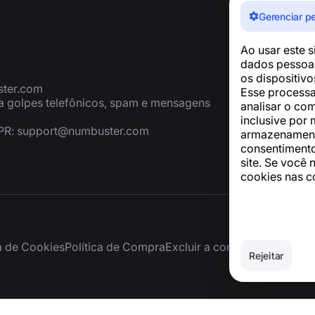
Gerenciar p
Ao usar este 
dados pessoai
os dispositiv
ter.com
Esse processa
ra golpes telefônicos, spam e mensagens
analisar o co
inclusive por 
PR:
support@numbuster.com
armazenamento
consentimento
site. Se você 
cookies nas c
ca de Cookies
Política de Compra
Excluir a conta e os dados p
Rejeitar