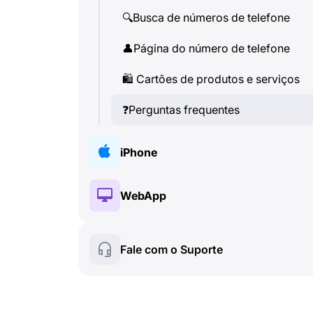
🔍
Busca de números de telefone
👤
Página do número de telefone
🛍
️ Cartões de produtos e serviços
❓
Perguntas frequentes
iPhone
🔑
Instalação e autorização
WebApp
💰
Recursos pagos
🔑
Instalação e autorização
Fale com o Suporte
☘
️ Recursos gratuitos
💰
Recursos pagos
Chamadas e identificador de
📞
☘
️ Recursos gratuitos
chamadas