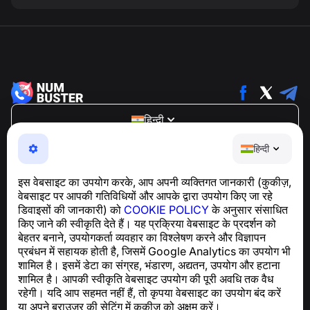
हिन्दी
NumBuster © 2013—2026 ·
support@numbuster.com
हिन्दी
एक उपयोग में आसान ऐप जो आपको फोन घोटालों, स्पैम और अवांछित संदेशों
से सुरक्षित रखता है
इस वेबसाइट का उपयोग करके, आप अपनी व्यक्तिगत जानकारी (कुकीज़,
GDPR अनुपालन से संबंधित पूछताछ के लिए:
वेबसाइट पर आपकी गतिविधियों और आपके द्वारा उपयोग किए जा रहे
support@numbuster.com
डिवाइसों की जानकारी) को
COOKIE POLICY
के अनुसार संसाधित
किए जाने की स्वीकृति देते हैं। यह प्रक्रिया वेबसाइट के प्रदर्शन को
बेहतर बनाने, उपयोगकर्ता व्यवहार का विश्लेषण करने और विज्ञापन
सहायता केंद्र
प्रबंधन में सहायक होती है, जिसमें Google Analytics का उपयोग भी
समाचार और लेख
शामिल है। इसमें डेटा का संग्रह, भंडारण, अद्यतन, उपयोग और हटाना
परियोजना के बारे में
शामिल है। आपकी स्वीकृति वेबसाइट उपयोग की पूरी अवधि तक वैध
संपर्क
रहेगी। यदि आप सहमत नहीं हैं, तो कृपया वेबसाइट का उपयोग बंद करें
या अपने ब्राउज़र की सेटिंग में कुकीज़ को अक्षम करें।