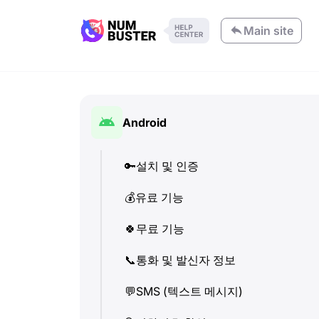
Main site
Android
🔑
설치 및 인증
💰
유료 기능
🍀
무료 기능
📞
통화 및 발신자 정보
💬
SMS (텍스트 메시지)