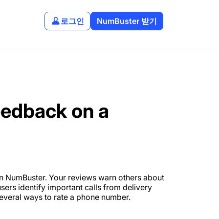
로그인
NumBuster 받기
eedback on a
n NumBuster. Your reviews warn others about
ers identify important calls from delivery
 several ways to rate a phone number.