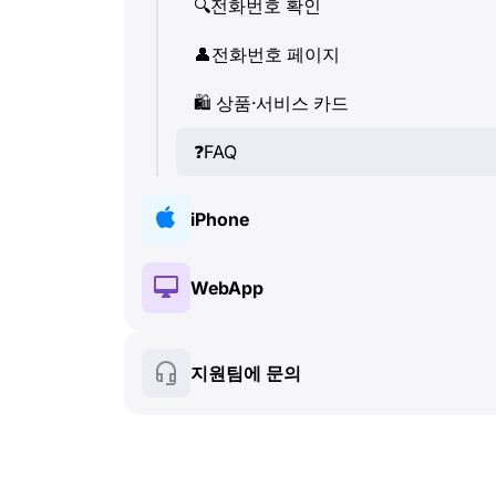
🔍
전화번호 확인
👤
전화번호 페이지
🛍
️ 상품·서비스 카드
❓
FAQ
iPhone
🔑
설치 및 인증
WebApp
💰
유료 기능
🔑
설치 및 인증
지원팀에 문의
🍀
무료 기능
💰
유료 기능
📞
통화 및 발신자 정보
🍀
무료 기능
💬
SMS (텍스트 메시지)
🔍
전화번호 확인