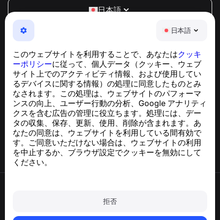
日本語
NumBuster © 2013—2026 ·
support@numbuster.com
日本語
電話詐欺、スパム、不審なメッセージからあなたを守る、
使いやすいアプリ
このウェブサイトを利用することで、あなたは
クッキ
GDPR準拠に関するお問い合わせ：
ーポリシー
に従って、個人データ（クッキー、ウェブ
support@numbuster.com
サイト上でのアクティビティ情報、および使用してい
るデバイスに関する情報）の処理に同意したものとみ
なされます。この処理は、ウェブサイトのパフォーマ
ヘルプセンター
ンスの向上、ユーザー行動の分析、Google アナリティ
ニュースと記事
クスを含む広告の管理に役立ちます。処理には、デー
プロジェクトについて
タの収集、保存、更新、使用、削除が含まれます。あ
連絡先
なたの同意は、ウェブサイトを利用している間有効で
す。ご同意いただけない場合は、ウェブサイトの利用
を中止するか、ブラウザ設定でクッキーを無効にして
ください。
利用規約
プライバシーポリシー
拒否
クッキーポリシー
購入ポリシー