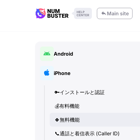
Main site
Android
🔑
インストールと認証
iPhone
💰
有料機能
🔑
インストールと認証
🍀
無料機能
💰
有料機能
📞
通話と着信表示 (Caller ID)
🍀
無料機能
💬
SMS (テキストメッセージ)
📞
通話と着信表示 (Caller ID)
🔍
電話番号の確認