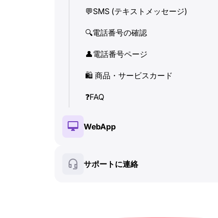
💬
SMS (テキストメッセージ)
👤
電話番号ページ
🔍
電話番号の確認
🛍
️ 商品・サービスカード
👤
電話番号ページ
❓
FAQ
🛍
️ 商品・サービスカード
❓
FAQ
WebApp
🔑
インストールと認証
サポートに連絡
💰
有料機能
🍀
無料機能
🔍
電話番号の確認