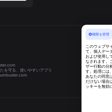
権限を管理
このウェブサ
て、個人デー
および使用し
なされます。
ter.com
ザー行動の分析
たを守る、使いやすいアプリ
す。処理には
numbuster.com
あなたの同意
だけない場合
ッキーを無効