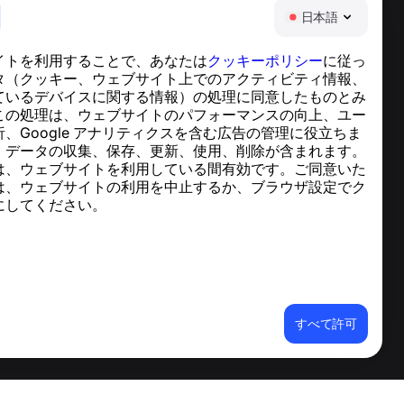
日本語
イトを利用することで、あなたは
クッキーポリシー
に従っ
ヘルプセンター
タ（クッキー、ウェブサイト上でのアクティビティ情報、
ニュースと記事
ているデバイスに関する情報）の処理に同意したものとみ
プロジェクトについて
この処理は、ウェブサイトのパフォーマンスの向上、ユー
連絡先
、Google アナリティクスを含む広告の管理に役立ちま
、データの収集、保存、更新、使用、削除が含まれます。
は、ウェブサイトを利用している間有効です。ご同意いた
は、ウェブサイトの利用を中止するか、ブラウザ設定でク
にしてください。
すべて許可