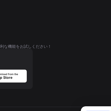
利な機能をお試しください！
nload from the
p Store