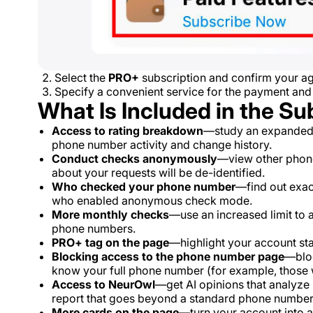
Select the
PRO+
subscription and confirm your ag
Specify a convenient service for the payment and
What Is Included in the Su
Access to rating breakdown
—study an expanded t
phone number activity and change history.
Conduct checks anonymously
—view other phon
about your requests will be de-identified.
Who checked your phone number
—find out exac
who enabled anonymous check mode.
More monthly checks
—use an increased limit to
phone numbers.
PRO+ tag on the page
—highlight your account statu
Blocking access to the phone number page
—bloc
know your full phone number (for example, those w
Access to NeurOwl
—get AI opinions that analyz
report that goes beyond a standard phone number
More cards on the page
—turn your account into a