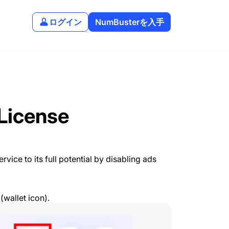
ログイン
NumBusterを入手
License
vice to its full potential by disabling ads
(wallet icon).