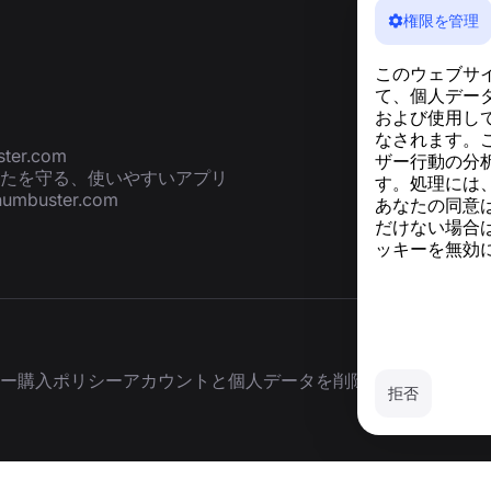
権限を管理
このウェブサ
て、個人デー
および使用し
なされます。
ter.com
ザー行動の分析
たを守る、使いやすいアプリ
す。処理には
numbuster.com
あなたの同意
だけない場合
ッキーを無効
ー
購入ポリシー
アカウントと個人データを削除
拒否