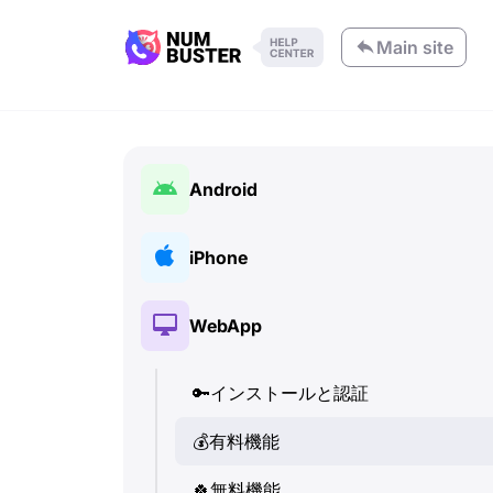
Main site
Android
🔑
インストールと認証
iPhone
💰
有料機能
🔑
インストールと認証
WebApp
🍀
無料機能
💰
有料機能
📞
🔑
通話と着信表示 (Caller ID)
インストールと認証
🍀
無料機能
💬
💰
有料機能
SMS (テキストメッセージ)
📞
通話と着信表示 (Caller ID)
🔍
🍀
電話番号の確認
無料機能