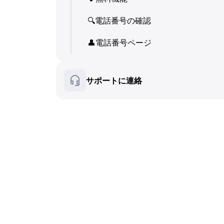
💬
SMS (テキストメッセージ)
👤
🔍
電話番号の確認
電話番号ページ
🔍
電話番号の確認
🛍
👤
️ 商品・サービスカード
電話番号ページ
👤
電話番号ページ
❓
FAQ
🛍
️ 商品・サービスカード
サポートに連絡
❓
FAQ