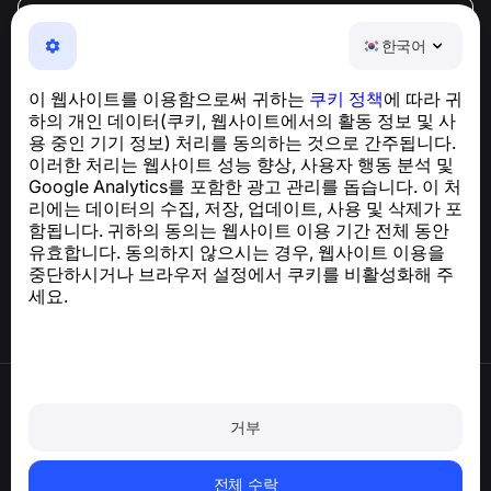
한국어
한국어
NumBuster © 2013—2026 ·
support@numbuster.com
전화 사기, 스팸 및 원치 않는 메시지로부터 사용자를 보호
이 웹사이트를 이용함으로써 귀하는
쿠키 정책
에 따라 귀
하는 간편한 앱
하의 개인 데이터(쿠키, 웹사이트에서의 활동 정보 및 사
GDPR 준수 관련 문의:
support@numbuster.com
용 중인 기기 정보) 처리를 동의하는 것으로 간주됩니다.
이러한 처리는 웹사이트 성능 향상, 사용자 행동 분석 및
Google Analytics를 포함한 광고 관리를 돕습니다. 이 처
도움말 센터
리에는 데이터의 수집, 저장, 업데이트, 사용 및 삭제가 포
뉴스 및 기사
함됩니다. 귀하의 동의는 웹사이트 이용 기간 전체 동안
프로젝트 소개
유효합니다. 동의하지 않으시는 경우, 웹사이트 이용을
연락처
중단하시거나 브라우저 설정에서 쿠키를 비활성화해 주
세요.
이용약관
개인정보처리방침
거부
쿠키 정책
구매 정책
계정 및 개인정보 삭제
전체 수락