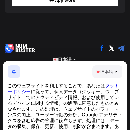
App Store
日本語
NumBuster © 2013—2026 ·
support@numbuster.com
日本語
電話詐欺、スパム、不審なメッセージからあなたを守る、
使いやすいアプリ
このウェブサイトを利用することで、あなたは
クッキ
GDPR準拠に関するお問い合わせ：
ーポリシー
に従って、個人データ（クッキー、ウェブ
support@numbuster.com
サイト上でのアクティビティ情報、および使用してい
るデバイスに関する情報）の処理に同意したものとみ
なされます。この処理は、ウェブサイトのパフォーマ
ヘルプセンター
ンスの向上、ユーザー行動の分析、Google アナリティ
ニュースと記事
クスを含む広告の管理に役立ちます。処理には、デー
プロジェクトについて
タの収集、保存、更新、使用、削除が含まれます。あ
連絡先