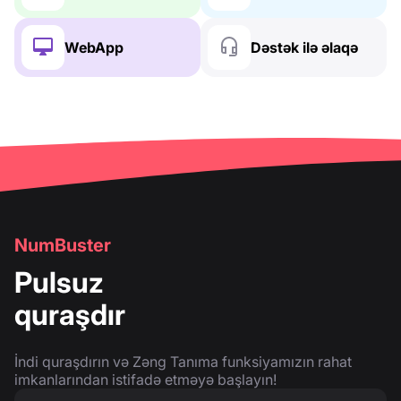
WebApp
Dəstək ilə əlaqə
NumBuster
Pulsuz
quraşdır
İndi quraşdırın və Zəng Tanıma funksiyamızın rahat
imkanlarından istifadə etməyə başlayın!