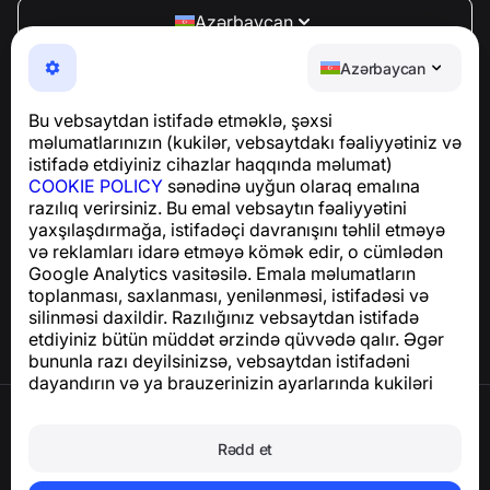
Azərbaycan
NumBuster © 2013—2026 ·
support@numbuster.com
Azərbaycan
Telefon fırıldaqlarından, spam və arzuolunmaz
mesajlardan sizi qoruyan istifadəsi asan bir tətbiq
Bu vebsaytdan istifadə etməklə, şəxsi
GDPR uyğunluğu ilə bağlı suallar üçün:
məlumatlarınızın (kukilər, vebsaytdakı fəaliyyətiniz və
support@numbuster.com
istifadə etdiyiniz cihazlar haqqında məlumat)
COOKIE POLICY
sənədinə uyğun olaraq emalına
razılıq verirsiniz. Bu emal vebsaytın fəaliyyətini
Yardım Mərkəzi
yaxşılaşdırmağa, istifadəçi davranışını təhlil etməyə
Xəbərlər və Məqalələr
və reklamları idarə etməyə kömək edir, o cümlədən
Layihə haqqında
Google Analytics vasitəsilə. Emala məlumatların
Əlaqə
toplanması, saxlanması, yenilənməsi, istifadəsi və
silinməsi daxildir. Razılığınız vebsaytdan istifadə
etdiyiniz bütün müddət ərzində qüvvədə qalır. Əgər
bununla razı deyilsinizsə, vebsaytdan istifadəni
dayandırın və ya brauzerinizin ayarlarında kukiləri
deaktiv edin.
İstifadə Şərtləri
Məxfilik Siyasəti
Rədd et
Cookie Siyasəti
Satınalma Siyasəti