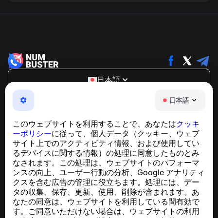
日本語
NumBuster © 2013—2026 ·
support@numbuster.com
日本語
電話詐欺、スパム、不審なメッセージからあなたを守る、
使いやすいアプリ
このウェブサイトを利用することで、あなたは
クッキ
GDPR準拠に関するお問い合わせ：
ーポリシー
に従って、個人データ（クッキー、ウェブ
support@numbuster.com
サイト上でのアクティビティ情報、および使用してい
るデバイスに関する情報）の処理に同意したものとみ
なされます。この処理は、ウェブサイトのパフォーマ
ヘルプセンター
ンスの向上、ユーザー行動の分析、Google アナリティ
ニュースと記事
クスを含む広告の管理に役立ちます。処理には、デー
プロジェクトについて
タの収集、保存、更新、使用、削除が含まれます。あ
連絡先
なたの同意は、ウェブサイトを利用している間有効で
す。ご同意いただけない場合は、ウェブサイトの利用