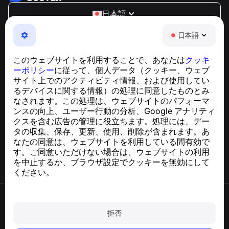
日本語
NumBuster © 2013—2026 ·
support@numbuster.com
日本語
電話詐欺、スパム、不審なメッセージからあなたを守る、
使いやすいアプリ
このウェブサイトを利用することで、あなたは
クッキ
GDPR準拠に関するお問い合わせ：
ーポリシー
に従って、個人データ（クッキー、ウェブ
support@numbuster.com
サイト上でのアクティビティ情報、および使用してい
るデバイスに関する情報）の処理に同意したものとみ
なされます。この処理は、ウェブサイトのパフォーマ
ヘルプセンター
ンスの向上、ユーザー行動の分析、Google アナリティ
ニュースと記事
クスを含む広告の管理に役立ちます。処理には、デー
プロジェクトについて
タの収集、保存、更新、使用、削除が含まれます。あ
連絡先
なたの同意は、ウェブサイトを利用している間有効で
す。ご同意いただけない場合は、ウェブサイトの利用
を中止するか、ブラウザ設定でクッキーを無効にして
ください。
利用規約
プライバシーポリシー
拒否
クッキーポリシー
購入ポリシー