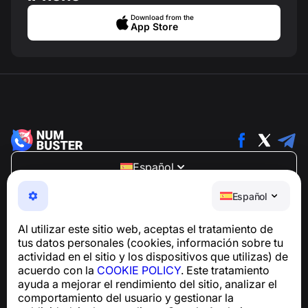
Download from the
App Store
Español
NumBuster © 2013—2026 ·
support@numbuster.com
Español
Una aplicación fácil de usar que te protege de estafas
telefónicas, spam y mensajes no deseados
Al utilizar este sitio web, aceptas el tratamiento de
Para consultas sobre el cumplimiento del RGPD:
tus datos personales (cookies, información sobre tu
support@numbuster.com
actividad en el sitio y los dispositivos que utilizas) de
acuerdo con la
COOKIE POLICY
. Este tratamiento
ayuda a mejorar el rendimiento del sitio, analizar el
Centro de ayuda
comportamiento del usuario y gestionar la
Noticias y artículos