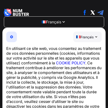
Français
NumBuster © 2013—2026 ·
support@numbuster.com
Une application facile à utiliser qui vous protège contre
Français
les arnaques téléphoniques, le spam et les messages
indésirables
En utilisant ce site web, vous consentez au traitement
Pour toute question concernant la conformité au RGPD :
de vos données personnelles (cookies, informations
support@numbuster.com
sur votre activité sur le site et les appareils que vous
utilisez) conformément à la
COOKIE POLICY
. Ce
traitement contribue à améliorer les performances du
Centre d’aide
site, à analyser le comportement des utilisateurs et à
Actualités et articles
gérer la publicité, y compris via Google Analytics. Il
À propos du projet
inclut la collecte, le stockage, la mise à jour,
Contacts
l'utilisation et la suppression des données. Votre
consentement reste valable pendant toute la durée
de votre utilisation du site. Si vous n’êtes pas
d’accord, veuillez cesser d’utiliser le site ou
désactiver les cookies dans les paramètres de votre