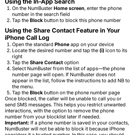
Using the In-App Search
On the NumBuster
Home
screen
, enter the phone
number in the search field
Tap the
Block
button to block this phone number
Using the Share Contact Feature in Your
iPhone Call Log
Open the standard
Phone
app on your device
Locate the desired number and tap the
(i)
icon to its
right
Tap the
Share Contact
option
Select NumBuster from the list of apps—the phone
number page will open. If NumBuster does not
appear in the list, follow the instructions to add NB to
the menu.
Tap the
Block
button on the phone number page
Once blocked, the caller will be unable to call you or
send SMS messages. This helps you restrict unwanted
interactions, with the option to remove the phone
number from your blocklist later if needed.
Important:
If a phone number is saved in your contacts,
NumBuster will not be able to block it because iPhone
considers it a trusted number. In this case, you should