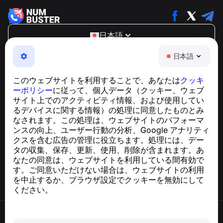
日本語
NumBuster © 2013—2026 ·
support@numbuster.com
日本語
電話詐欺、スパム、不審なメッセージからあなたを守る、
使いやすいアプリ
このウェブサイトを利用することで、あなたは
クッキ
GDPR準拠に関するお問い合わせ：
ーポリシー
に従って、個人データ（クッキー、ウェブ
support@numbuster.com
サイト上でのアクティビティ情報、および使用してい
るデバイスに関する情報）の処理に同意したものとみ
なされます。この処理は、ウェブサイトのパフォーマ
ヘルプセンター
ンスの向上、ユーザー行動の分析、Google アナリティ
ニュースと記事
クスを含む広告の管理に役立ちます。処理には、デー
プロジェクトについて
タの収集、保存、更新、使用、削除が含まれます。あ
連絡先
なたの同意は、ウェブサイトを利用している間有効で
す。ご同意いただけない場合は、ウェブサイトの利用
を中止するか、ブラウザ設定でクッキーを無効にして
ください。
利用規約
プライバシーポリシー