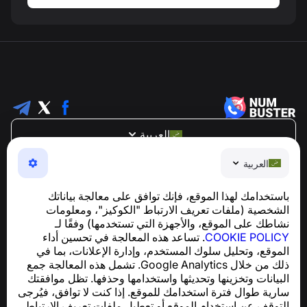
العربية
NumBuster © 2013—2026 ·
support@numbuster.com
العربية
تطبيق سهل الاستخدام يحميك من الاحتيال الهاتفي، الرسائل
العشوائية، والرسائل غير المرغوب فيها
باستخدامك لهذا الموقع، فإنك توافق على معالجة بياناتك
للاستفسارات المتعلقة بالامتثال للائحة العامة لحماية البيانات
الشخصية (ملفات تعريف الارتباط "الكوكيز"، ومعلومات
support@numbuster.com
(GDPR):
نشاطك على الموقع، والأجهزة التي تستخدمها) وفقًا لـ
COOKIE POLICY
. تساعد هذه المعالجة في تحسين أداء
الموقع، وتحليل سلوك المستخدم، وإدارة الإعلانات، بما في
مركز المساعدة
ذلك من خلال Google Analytics. تشمل هذه المعالجة جمع
الأخبار والمقالات
البيانات وتخزينها وتحديثها واستخدامها وحذفها. تظل موافقتك
حول المشروع
سارية طوال فترة استخدامك للموقع. إذا كنت لا توافق، فيُرجى
جهات الاتصال
التوقف عن استخدام الموقع أو تعطيل ملفات تعريف الارتباط