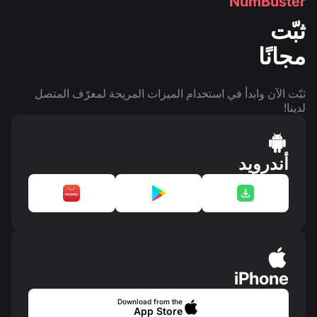
NumBuster
ثبّت
مجانًا
ثبّت الآن وابدأ في استخدام الميزات المريحة لمعرّف المتصل
لدينا!
أندرويد
iPhone
Download from the
App Store