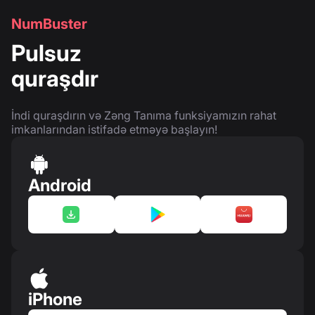
NumBuster
Pulsuz
quraşdır
İndi quraşdırın və Zəng Tanıma funksiyamızın rahat
imkanlarından istifadə etməyə başlayın!
Android
iPhone