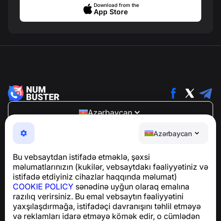
Download from the
App Store
Azərbaycan
NumBuster © 2013—2026 ·
support@numbuster.com
Azərbaycan
Telefon fırıldaqlarından, spam və arzuolunmaz
mesajlardan sizi qoruyan istifadəsi asan bir tətbiq
Bu vebsaytdan istifadə etməklə, şəxsi
GDPR uyğunluğu ilə bağlı suallar üçün:
məlumatlarınızın (kukilər, vebsaytdakı fəaliyyətiniz və
support@numbuster.com
istifadə etdiyiniz cihazlar haqqında məlumat)
COOKIE POLICY
sənədinə uyğun olaraq emalına
razılıq verirsiniz. Bu emal vebsaytın fəaliyyətini
Yardım Mərkəzi
yaxşılaşdırmağa, istifadəçi davranışını təhlil etməyə
Xəbərlər və Məqalələr
və reklamları idarə etməyə kömək edir, o cümlədən