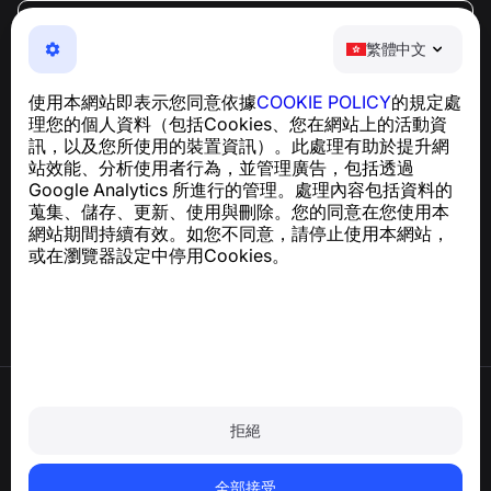
繁體中文
繁體中文
NumBuster © 2013—2026 ·
support@numbuster.com
一款簡單易用的應用程式，保護您免於電話詐騙、垃圾訊息
使用本網站即表示您同意依據
COOKIE POLICY
的規定處
及騷擾內容
理您的個人資料（包括Cookies、您在網站上的活動資
關於 GDPR 合規的諮詢：
support@numbuster.com
訊，以及您所使用的裝置資訊）。此處理有助於提升網
站效能、分析使用者行為，並管理廣告，包括透過
Google Analytics 所進行的管理。處理內容包括資料的
說明中心
蒐集、儲存、更新、使用與刪除。您的同意在您使用本
新聞與文章
網站期間持續有效。如您不同意，請停止使用本網站，
關於專案
或在瀏覽器設定中停用Cookies。
聯絡方式
使用條款
隱私政策
拒絕
Cookie 政策
購買政策
刪除帳戶和個人資料
全部接受