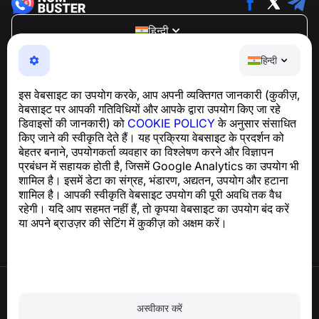
हिन्दी
NumBuster © 2013—2026 ·
support@numbuster.com
हिन्दी
एक उपयोग में आसान ऐप जो आपको फोन घोटालों, स्पैम और अवांछित संदेशों
से सुरक्षित रखता है
इस वेबसाइट का उपयोग करके, आप अपनी व्यक्तिगत जानकारी (कुकीज़,
GDPR अनुपालन से संबंधित पूछताछ के लिए:
वेबसाइट पर आपकी गतिविधियों और आपके द्वारा उपयोग किए जा रहे
support@numbuster.com
डिवाइसों की जानकारी) को
COOKIE POLICY
के अनुसार संसाधित
किए जाने की स्वीकृति देते हैं। यह प्रक्रिया वेबसाइट के प्रदर्शन को
बेहतर बनाने, उपयोगकर्ता व्यवहार का विश्लेषण करने और विज्ञापन
सहायता केंद्र
प्रबंधन में सहायक होती है, जिसमें Google Analytics का उपयोग भी
समाचार और लेख
शामिल है। इसमें डेटा का संग्रह, भंडारण, अद्यतन, उपयोग और हटाना
परियोजना के बारे में
शामिल है। आपकी स्वीकृति वेबसाइट उपयोग की पूरी अवधि तक वैध
संपर्क
रहेगी। यदि आप सहमत नहीं हैं, तो कृपया वेबसाइट का उपयोग बंद करें
या अपने ब्राउज़र की सेटिंग में कुकीज़ को अक्षम करें।
उपयोग की शर्तें
गोपनीयता नीति
अस्वीकार करें
कुकी नीति