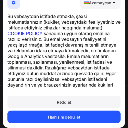
NumBuster © 2013—2026 ·
support@numbuster.com
Azərbaycan
Telefon fırıldaqlarından, spam və arzuolunmaz
mesajlardan sizi qoruyan istifadəsi asan bir tətbiq
Bu vebsaytdan istifadə etməklə, şəxsi
GDPR uyğunluğu ilə bağlı suallar üçün:
məlumatlarınızın (kukilər, vebsaytdakı fəaliyyətiniz və
support@numbuster.com
istifadə etdiyiniz cihazlar haqqında məlumat)
COOKIE POLICY
sənədinə uyğun olaraq emalına
razılıq verirsiniz. Bu emal vebsaytın fəaliyyətini
Yardım Mərkəzi
yaxşılaşdırmağa, istifadəçi davranışını təhlil etməyə
Xəbərlər və Məqalələr
və reklamları idarə etməyə kömək edir, o cümlədən
Layihə haqqında
Google Analytics vasitəsilə. Emala məlumatların
Əlaqə
toplanması, saxlanması, yenilənməsi, istifadəsi və
silinməsi daxildir. Razılığınız vebsaytdan istifadə
etdiyiniz bütün müddət ərzində qüvvədə qalır. Əgər
bununla razı deyilsinizsə, vebsaytdan istifadəni
dayandırın və ya brauzerinizin ayarlarında kukiləri
deaktiv edin.
İstifadə Şərtləri
Məxfilik Siyasəti
Rədd et
Cookie Siyasəti
Satınalma Siyasəti
Hesabı və şəxsi məlumatları silin
Hamısını qəbul et