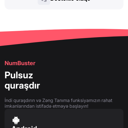
NumBuster
Pulsuz
quraşdır
İndi quraşdırın və Zəng Tanıma funksiyamızın rahat
imkanlarından istifadə etməyə başlayın!