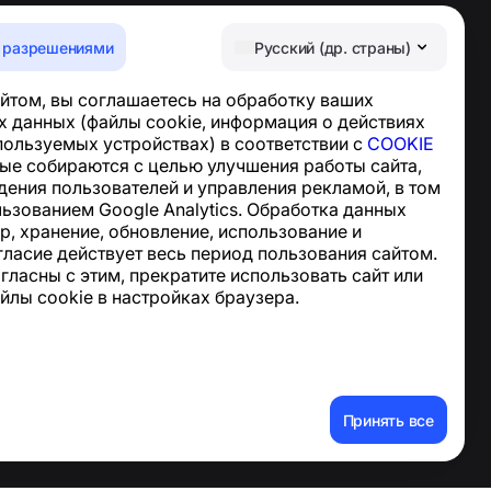
 разрешениями
Русский (др. страны)
Центр поддержки
йтом, вы соглашаетесь на обработку ваших
Новости и статьи
 данных (файлы cookie, информация о действиях
О проекте
спользуемых устройствах) в соответствии с
COOKIE
Контакты
ные собираются с целью улучшения работы сайта,
дения пользователей и управления рекламой, в том
льзованием Google Analytics. Обработка данных
р, хранение, обновление, использование и
гласие действует весь период пользования сайтом.
огласны с этим, прекратите использовать сайт или
йлы cookie в настройках браузера.
ные данные
Принять все