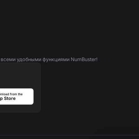
я всеми удобными функциями NumBuster!
nload from the
p Store