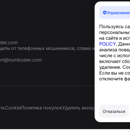
Управления
Пользуясь са
персональных
на сайте и и
ter.com
POLICY
. Дан
иты от телефонных мошенников, спама и
анализа пове
числе с испо
ort@numbuster.com
включает сбо
удаление. Со
Если вы не с
отключите фа
ть
Сookie
Политика покупок
Удалить аккаунт и персональ
Отказаться