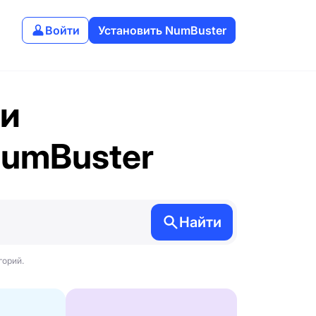
Войти
Установить NumBuster
ки
NumBuster
Найти
горий.