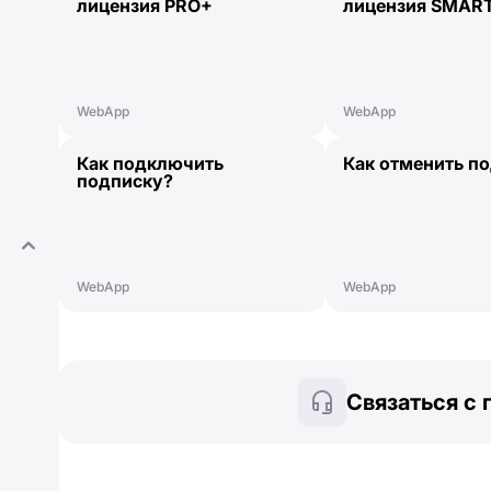
лицензия PRO+
лицензия SMAR
WebApp
WebApp
Как подключить
Как отменить п
подписку?
WebApp
WebApp
Связаться с