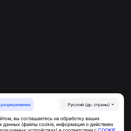
 разрешениями
Русский (др. страны)
Центр поддержки
йтом, вы соглашаетесь на обработку ваших
Новости и статьи
 данных (файлы cookie, информация о действиях
О проекте
спользуемых устройствах) в соответствии с
COOKIE