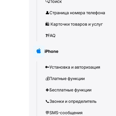
🔍
Поиск
👤
Страница номера телефона
🛍
️ Карточки товаров и услуг
❓
FAQ
iPhone
🔑
Установка и авторизация
💰
Платные функции
🍀
Бесплатные функции
📞
Звонки и определитель
💬
SMS-сообщения