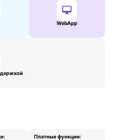
WebApp
ддержкой
и:
Платные функции: