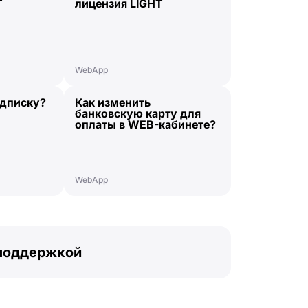
T
лицензия LIGHT
WebApp
одписку?
Как изменить
банковскую карту для
оплаты в WEB-кабинете?
WebApp
 поддержкой