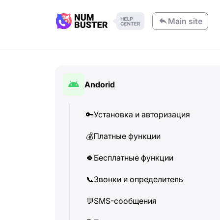
Main site
Andorid
🔑
Установка и авторизация
💰
Платные функции
🍀
Бесплатные функции
📞
Звонки и определитель
💬
SMS-сообщения