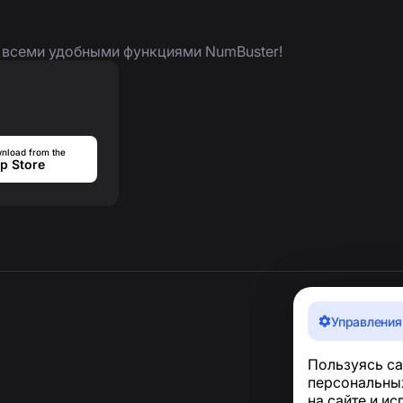
я всеми удобными функциями NumBuster!
nload from the
p Store
Управления
Пользуясь са
персональных
на сайте и и