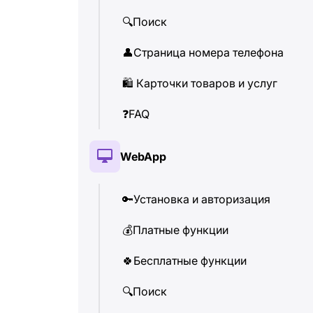
🔍
Поиск
👤
Страница номера телефона
🛍
️ Карточки товаров и услуг
❓
FAQ
WebApp
🔑
Установка и авторизация
💰
Платные функции
🍀
Бесплатные функции
🔍
Поиск