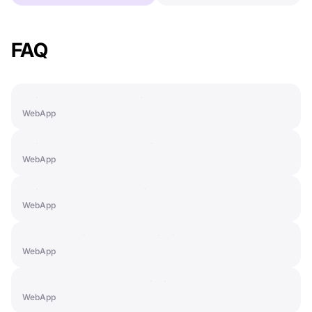
FAQ
Paid Features: PRO+ License
WebApp
Paid Features: SMART License
WebApp
Paid Features: LIGHT License
WebApp
How to Activate a Subscription
WebApp
How to Cancel a Subscription
WebApp