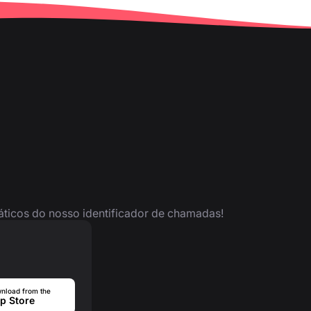
ráticos do nosso identificador de chamadas!
nload from the
p Store