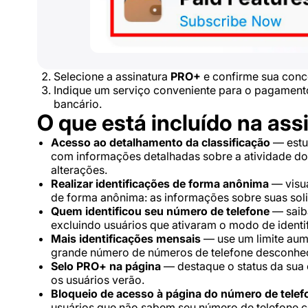
Selecione a assinatura
PRO+
e confirme sua conc
Indique um serviço conveniente para o pagamen
bancário.
O que está incluído na ass
Acesso ao detalhamento da classificação
— estu
com informações detalhadas sobre a atividade do 
alterações.
Realizar identificações de forma anônima
— visua
de forma anônima: as informações sobre suas soli
Quem identificou seu número de telefone
— saiba
excluindo usuários que ativaram o modo de ident
Mais identificações mensais
— use um limite aum
grande número de números de telefone desconhe
Selo PRO+ na página
— destaque o status da sua 
os usuários verão.
Bloqueio de acesso à página do número de telef
usuários que não sabem seu número de telefone c