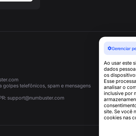
Gerenciar p
Ao usar este 
dados pessoai
os dispositiv
ter.com
Esse processa
ra golpes telefônicos, spam e mensagens
analisar o co
inclusive por 
PR:
support@numbuster.com
armazenamento
consentimento
site. Se você 
cookies nas c