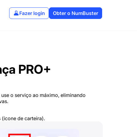
Fazer login
Obter o NumBuster
ença PRO+
 use o serviço ao máximo, eliminando
vas.
s
(ícone de carteira).