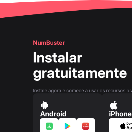
NumBuster
Instalar
gratuitamente
Instale agora e comece a usar os recursos p
Android
iPhone
Dow
Ap