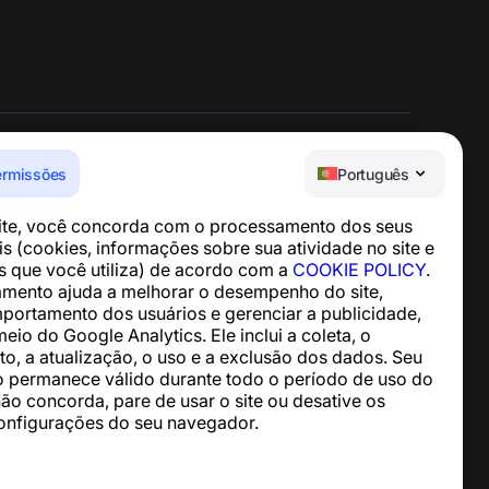
ermissões
Português
Central de Ajuda
site, você concorda com o processamento dos seus
Notícias e Artigos
s (cookies, informações sobre sua atividade no site e
Sobre o projeto
os que você utiliza) de acordo com a
COOKIE POLICY
.
Contatos
mento ajuda a melhorar o desempenho do site,
mportamento dos usuários e gerenciar a publicidade,
meio do Google Analytics. Ele inclui a coleta, o
, a atualização, o uso e a exclusão dos dados. Seu
 permanece válido durante todo o período de uso do
não concorda, pare de usar o site ou desative os
onfigurações do seu navegador.